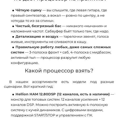
Чёткую сцену
— вы слышите, где левая гитара, где
правый синтезатор, а вокал — ровно по центру, а не
«откуда-то из-за спины».
Чистый, безгрязный бас
— никакого «мычания» и
наложения частот. Сабвуфер бьёт только там, где надо.
Детализацию и воздух
— тарелочки звенят, голоса
живые, инструменты не сливаются в кашу.
Правильную работу любых, даже самых сложных
систем
— 3-полоска фронт + саб, 4-полоска с мидбасом,
активный тыл — процессор разрулит любую
конфигурацию.
Какой процессор взять?
В нашем ассортименте есть модели под разные
сценарии. Вот краткий гид:
Hellion HAM 12.80DSP (12 каналов, есть в наличии)
—
монстр для топовых систем. 12 каналов усиления + 12
каналов DSP. Можно построить активную 4-полосную
систему с кучей динамиков. С цифровыми входами,
поддержкой START/STOP и управлением с ПК.