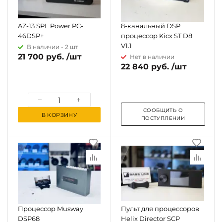
AZ-13 SPL Power PC-
8-канальный DSP
46DSP+
процессор Kicx ST D8
V1.1
В наличии -
2 шт
21 700 руб. /шт
Нет в наличии
22 840 руб. /шт
СООБЩИТЬ О
В КОРЗИНУ
ПОСТУПЛЕНИИ
Процессор Musway
Пульт для процессоров
DSP68
Helix Director SCP