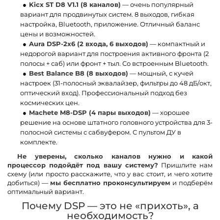
Kicx ST D8 V1.1 (8 каналов)
— очень популярный
вариант для продвинутых систем. 8 выходов, гибкая
настройка, Bluetooth, приложение. Отличный баланс
цены и возможностей.
Aura DSP-2x6 (2 входа, 6 выходов)
— компактный и
недорогой вариант для построения активного фронта (2
полосы + саб) или фронт + тыл. Со встроенным Bluetooth.
Best Balance B8 (8 выходов)
— мощный, с кучей
настроек (31-полосный эквалайзер, фильтры до 48 дБ/окт,
оптический вход). Профессиональный подход без
космических цен.
Machete M8-DSP (4 пары выходов)
— хорошее
решение на основе штатного головного устройства для 3-
полосной системы с сабвуфером. С пультом ДУ в
комплекте.
Не уверены, сколько каналов нужно и какой
процессор подойдёт под вашу систему?
Пришлите нам
схему (или просто расскажите, что у вас стоит, и чего хотите
добиться) —
мы бесплатно проконсультируем
и подберём
оптимальный вариант.
Почему DSP — это не «прихоть», а
необходимость?