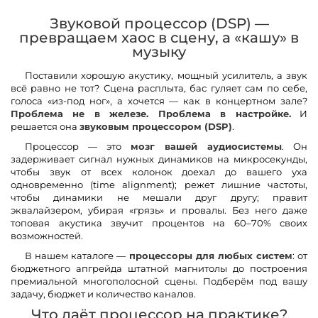
Звуковой процессор (DSP) —
превращаем хаос в сцену, а «кашу» в
музыку
Поставили хорошую акустику, мощный усилитель, а звук
всё равно не тот? Сцена расплыта, бас гуляет сам по себе,
голоса «из-под ног», а хочется — как в концертном зале?
Проблема не в железе. Проблема в настройке.
И
решается она
звуковым процессором (DSP)
.
Процессор — это
мозг вашей аудиосистемы
. Он
задерживает сигнал нужных динамиков на микросекунды,
чтобы звук от всех колонок доехал до вашего уха
одновременно (time alignment); режет лишние частоты,
чтобы динамики не мешали друг другу; правит
эквалайзером, убирая «грязь» и провалы. Без него даже
топовая акустика звучит процентов на 60–70% своих
возможностей.
В нашем каталоге —
процессоры для любых систем
: от
бюджетного апгрейда штатной магнитолы до построения
премиальной многополосной сцены. Подберём под вашу
задачу, бюджет и количество каналов.
Что даёт процессор на практике?