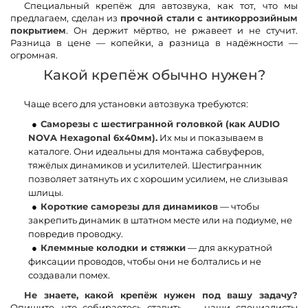
Специальный крепёж для автозвука, как тот, что мы
предлагаем, сделан из
прочной стали с антикоррозийным
покрытием
. Он держит мёртво, не ржавеет и не стучит.
Разница в цене — копейки, а разница в надёжности —
огромная.
Какой крепёж обычно нужен?
Чаще всего для установки автозвука требуются:
Саморезы с шестигранной головкой (как AUDIO
NOVA Hexagonal 6x40мм).
Их мы и показываем в
каталоге. Они идеальны для монтажа сабвуферов,
тяжёлых динамиков и усилителей. Шестигранник
позволяет затянуть их с хорошим усилием, не слизывая
шлицы.
Короткие саморезы для динамиков
— чтобы
закрепить динамик в штатном месте или на подиуме, не
повредив проводку.
Клеммные колодки и стяжки
— для аккуратной
фиксации проводов, чтобы они не болтались и не
создавали помех.
Не знаете, какой крепёж нужен под вашу задачу?
Опишите, что собираетесь ставить, — наши специалисты