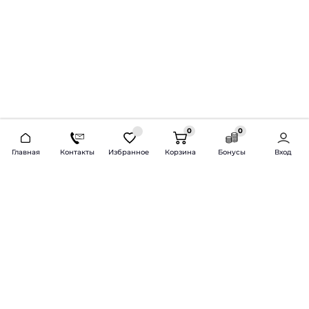
0
0
2026 © Продажа и установка автозвука.
Главная
Контакты
Избранное
Корзина
Бонусы
Вход
Доставка по всей России и СНГ
Bass-Line.ru
5 из 5
Оставить отзыв