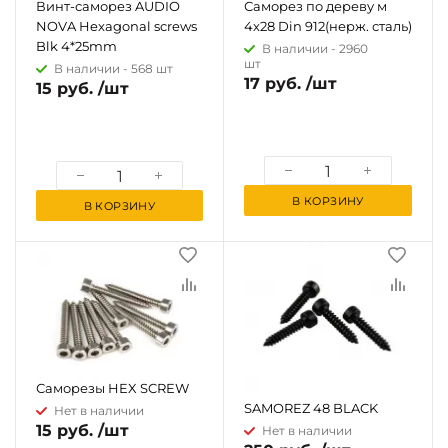
Винт-саморез AUDIO
Саморез по дереву м
NOVA Hexagonal screws
4х28 Din 912(нерж. сталь)
Blk 4*25mm
В наличии -
2960
шт
В наличии -
568 шт
17 руб. /шт
15 руб. /шт
В КОРЗИНУ
В КОРЗИНУ
Саморезы HEX SCREW
Саморез URAL (Урал)
SAMOREZ 48 BLACK
Нет в наличии
15 руб. /шт
Нет в наличии