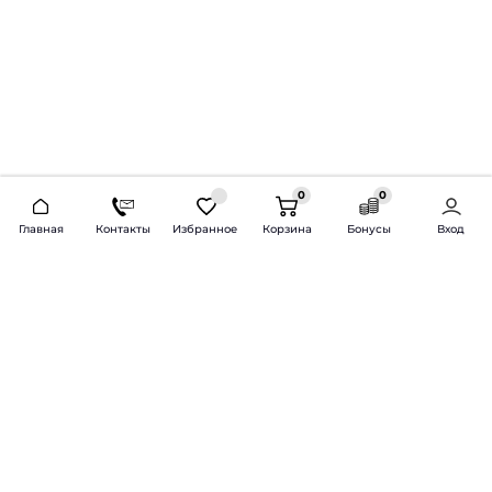
0
0
2026 © Продажа и установка автозвука.
Главная
Контакты
Избранное
Корзина
Бонусы
Вход
Доставка по всей России и СНГ
Bass-Line.ru
5 из 5
Оставить отзыв
Дмитрий Л.