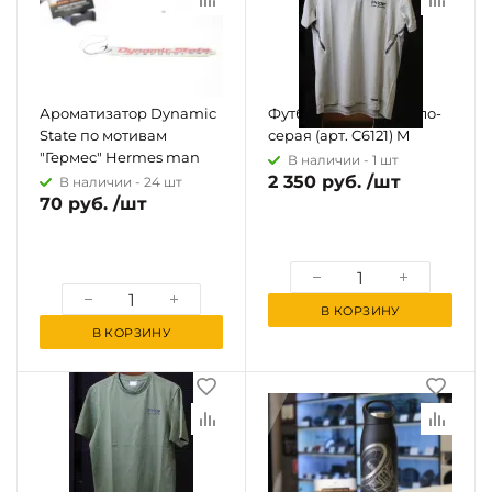
Ароматизатор Dynamic
Футболка JAKO светло-
State по мотивам
серая (арт. C6121) M
"Гермес" Hermes man
В наличии -
1 шт
2 350 руб. /шт
В наличии -
24 шт
70 руб. /шт
В КОРЗИНУ
В КОРЗИНУ