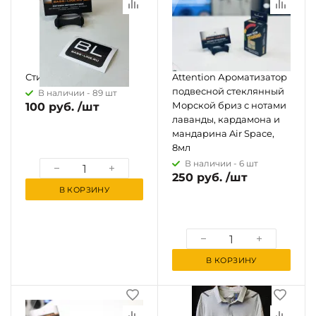
Стикеры BASSLINE
Attention Ароматизатор
подвесной стеклянный
В наличии -
89 шт
Морской бриз с нотами
100 руб. /шт
лаванды, кардамона и
мандарина Air Space,
8мл
В наличии -
6 шт
250 руб. /шт
В КОРЗИНУ
В КОРЗИНУ