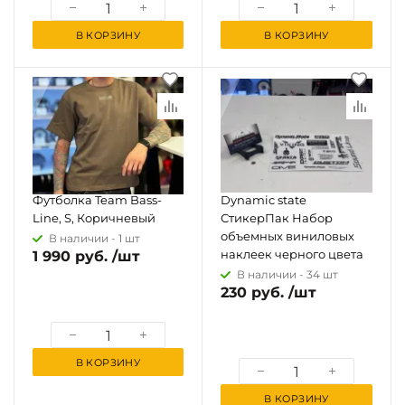
В КОРЗИНУ
В КОРЗИНУ
Футболка Team Bass-
Dynamic state
Line, S, Коричневый
СтикерПак Набор
объемных виниловых
В наличии -
1 шт
наклеек черного цвета
1 990 руб. /шт
В наличии -
34 шт
230 руб. /шт
В КОРЗИНУ
В КОРЗИНУ