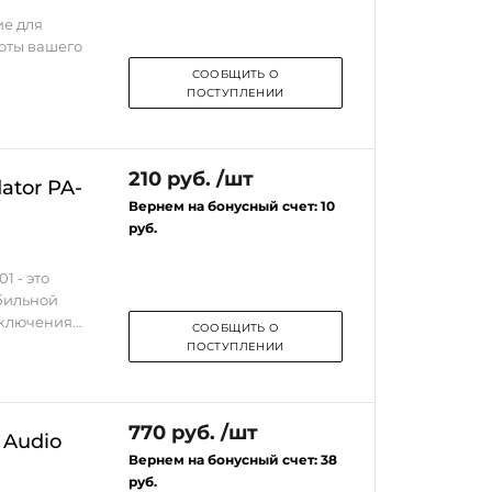
дели.
ие для
оты вашего
СООБЩИТЬ О
порные
етом всех
ПОСТУПЛЕНИИ
ука.
я 4Ga и 8Ga,
210 руб. /шт
ивает
ator PA-
ения, что
Вернем на бонусный счет:
10
удиосистемы.
руб.
а
и
, а его
му
1 - это
тельную
бильной
дключения
СООБЩИТЬ О
 обеспечивает
ПОСТУПЛЕНИИ
L подходит
стемах
сть для
еля: ANL. 2.
ния ваших
 соединений
770 руб. /шт
a до 0Ga. 4.
 Audio
стремится к
емах
енные
Вернем на бонусный счет:
38
орудования.
руб.