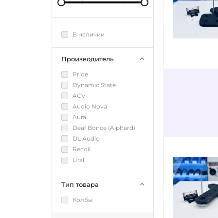
В наличии
Производитель
Pride
Dynamic State
ACV
Audio Nova
Aura
Deaf Bonce (Alphard)
DL Audio
Recoil
Ural
Тип товара
Колбы