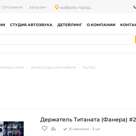
выбрать город...
Оптовикам
Загрузки
ИИ
СТУДИЯ АВТОЗВУКА
ДЕТЕЙЛИНГ
О КОМПАНИИ
КОНТА
автоакустики
-
Аксессуары для кабеля
-
Колбы
Держатель Титаната (Фанера) #2
В наличии -
5 шт