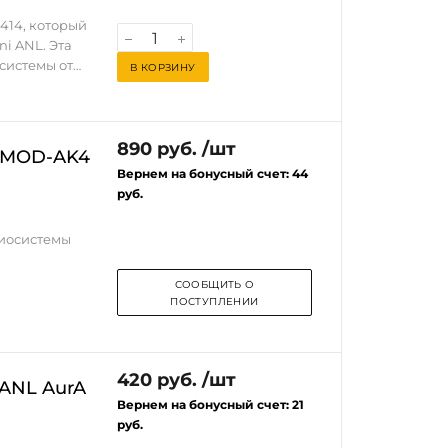
1414, который
i ANL. Эта
системы от
В КОРЗИНУ
ивая
ования.
озможность
890 руб. /шт
l MOD-AK4
о делает его
Вернем на бонусный счет:
44
ем с высоким
руб.
ете
иосистемы и
иосистемы
размер и
СООБЩИТЬ О
ПОСТУПЛЕНИИ
ировать ее в
а из
вающих
420 руб. /шт
ANL AurA
ы в надежной
Вернем на бонусный счет:
21
твенном и
руб.
Sapphire 1414