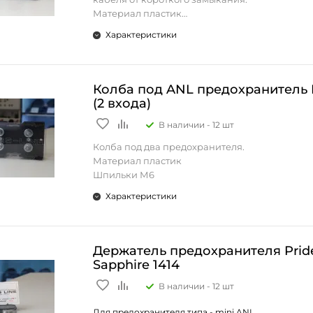
Материал пластик
Шпильки М6
Характеристики
Колба под ANL предохранитель 
(2 входа)
В наличии -
12 шт
Колба под два предохранителя.
Материал пластик
Шпильки М6
Характеристики
Держатель предохранителя Prid
Sapphire 1414
В наличии -
12 шт
Для предохранителя типа - mini ANL