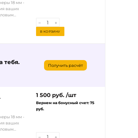
еры 18 мм -
ния ваших
исловым
ечивает
ус имеет
В КОРЗИНУ
рует
ользовании.
с,
т держатель
ость и
 тебя.
Получить расчёт
1 500 руб. /шт
4
Вернем на бонусный счет:
75
руб.
еры 18 мм -
ния ваших
исловым
ечивает