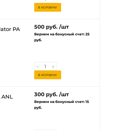
ус имеет
В КОРЗИНУ
рует
ользовании.
с,
500 руб. /шт
т держатель
ator PA
ость и
Вернем на бонусный счет:
25
руб.
В КОРЗИНУ
300 руб. /шт
i ANL
Вернем на бонусный счет:
15
руб.