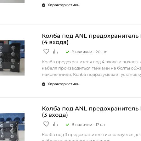
Характеристики
Колба под ANL предохранитель 
(4 входа)
В наличии -
20 шт
Колба предохранителя под 4 входа и выхода.
кабеля производиться гайками на болты обж
наконечники. Колба подразумевает установк
предохранителей типа ANL.
Характеристики
Колба под ANL предохранитель 
(3 входа)
В наличии -
17 шт
Колба под 3 предохранителя используется дл
кабеля от короткого замыкания.