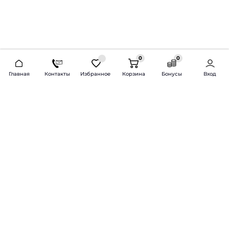
0
0
2026 © Продажа и установка автозвука.
Главная
Контакты
Избранное
Корзина
Бонусы
Вход
Доставка по всей России и СНГ
Bass-Line.ru
5 из 5
Оставить отзыв
Дмитрий Л.
16 февраля 2025 года