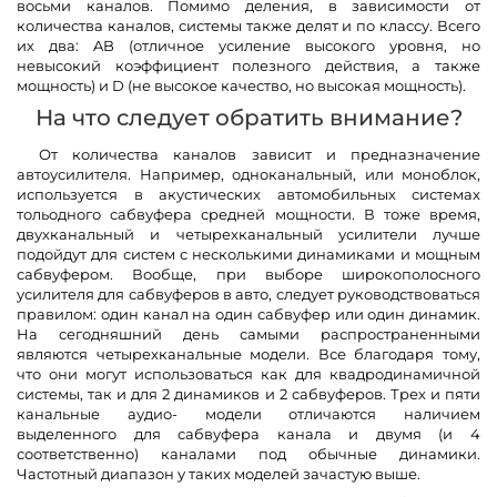
восьми каналов. Помимо деления, в зависимости от
количества каналов, системы также делят и по классу. Всего
их два: AB (отличное усиление высокого уровня, но
невысокий коэффициент полезного действия, а также
мощность) и D (не высокое качество, но высокая мощность).
На что следует обратить внимание?
От количества каналов зависит и предназначение
автоусилителя. Например, одноканальный, или моноблок,
используется в акустических автомобильных системах
тольодного сабвуфера средней мощности. В тоже время,
двухканальный и четырехканальный усилители лучше
подойдут для систем с несколькими динамиками и мощным
сабвуфером. Вообще, при выборе широкополосного
усилителя для сабвуферов в авто, следует руководствоваться
правилом: один канал на один сабвуфер или один динамик.
На сегодняшний день самыми распространенными
являются четырехканальные модели. Все благодаря тому,
что они могут использоваться как для квадродинамичной
системы, так и для 2 динамиков и 2 сабвуферов. Трех и пяти
канальные аудио- модели отличаются наличием
выделенного для сабвуфера канала и двумя (и 4
соответственно) каналами под обычные динамики.
Частотный диапазон у таких моделей зачастую выше.