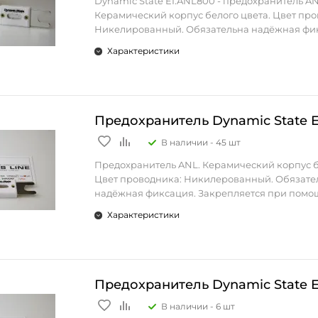
Dynamic State EI.ANL800 - предохранитель AN
Керамический корпус белого цвета. Цвет про
Никелированный. Обязательна надёжная фи
Закрепляется при помощи винтовых зажимов
Характеристики
автомобильных аудио систем 12В.
Предохранитель Dynamic State 
В наличии -
45 шт
Предохранитель ANL. Керамический корпус б
Цвет проводника: Никилерованный. Обязате
надёжная фиксация. Закрепляется при помо
зажимов. Для автомобильных аудио систем 12
Характеристики
Предохранитель Dynamic State 
В наличии -
6 шт