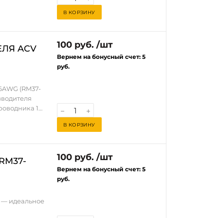
В КОРЗИНУ
 №10, что
от коррозии.
кция
100 руб. /шт
 стабильную
ЛЯ ACV
любое авто.
Вернем на бонусный счет:
5
одаря
руб.
ер позволяет
16AWG (RM37-
сте.
зводителя
звука в вашем
роводника 16
ACV ATC |
томобильной
В КОРЗИНУ
ту
стемы с
кий монтаж и
ль идеальным
100 руб. /шт
RM37-
Вернем на бонусный счет:
5
руб.
8 — идеальное