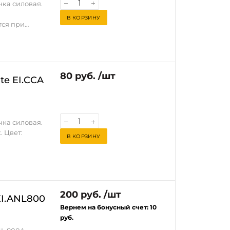
чка силовая.
.
В КОРЗИНУ
тся при
ых аудио
80 руб. /шт
te EI.CCA
чка силовая.
. Цвет:
В КОРЗИНУ
тся при
ых аудио
200 руб. /шт
EI.ANL800
Вернем на бонусный счет:
10
руб.