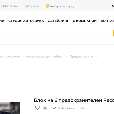
выбрать город...
Оптовикам
Загрузки
ИИ
СТУДИЯ АВТОЗВУКА
ДЕТЕЙЛИНГ
О КОМПАНИИ
КОНТА
автоакустики
-
Аксессуары для кабеля
-
Предохранители
Блок на 6 предохранителей Reco
В наличии -
5 шт