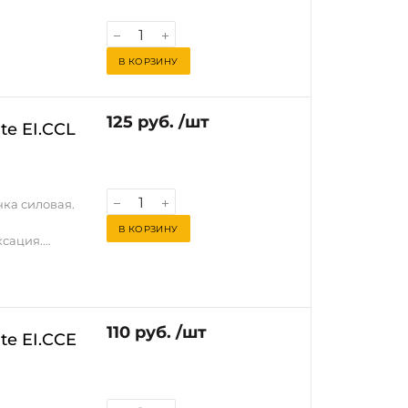
В КОРЗИНУ
125 руб. /шт
e EI.CCL
ка силовая.
В КОРЗИНУ
сация.
. Для
110 руб. /шт
e EI.CCE