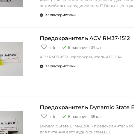
повреждения.
автомобильных аудиосистем 12 Вольт. Цена ук
Этот держатель предохранителя является кл
штуку.
компонентом для обеспечения стабильности 
Характеристики
безопасности вашей автомобильной аудиоси
Предназначен для защиты критически важн
идеально подходит для тех, кто хочет улучшит
компонентов аудиосистемы от перегрузки и к
своей системы без ущерба для ее надежности
замыкания, обеспечивая безопасность и
Предохранитель ACV RM37-1512
долговечности.
продолжительность срока службы оборудова
В наличии -
34 шт
Идеально подходит для использования в авт
усилителях, процессорах, эквалайзерах и дру
ACV RM37-1512 - предохранитель ATC 20A.
компонентах аудиосистемы.
Характеристики
Предохранитель Dynamic State 
В наличии -
35 шт
Dynamic State EI.MAL300 - предохранитель Mi
для питания авто аудио систем 12В.