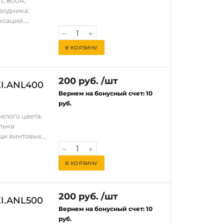
L 800A.
водника:
ксация.
. Для
В КОРЗИНУ
200 руб. /шт
EI.ANL400
Вернем на бонусный счет:
10
руб.
елого цвета.
льна
щи винтовых
В
В КОРЗИНУ
200 руб. /шт
EI.ANL500
Вернем на бонусный счет:
10
руб.