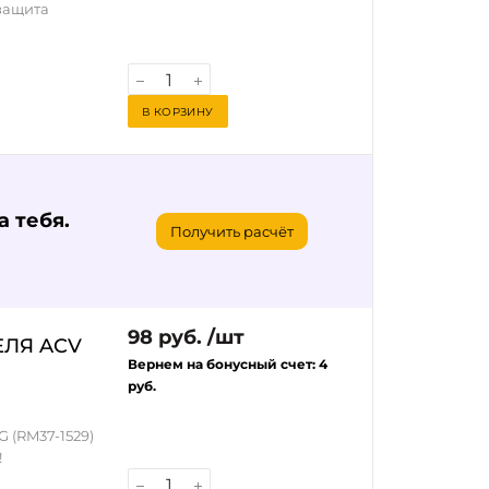
защита
В КОРЗИНУ
ителей,
удиофилов и
печивает
ентов вашей
 тебя.
Получить расчёт
ля
98 руб. /шт
А, 10А и 5А в
ЛЯ ACV
Вернем на бонусный счет:
4
атериалов
руб.
установки
 (RM37-1529)
ки цепей
!