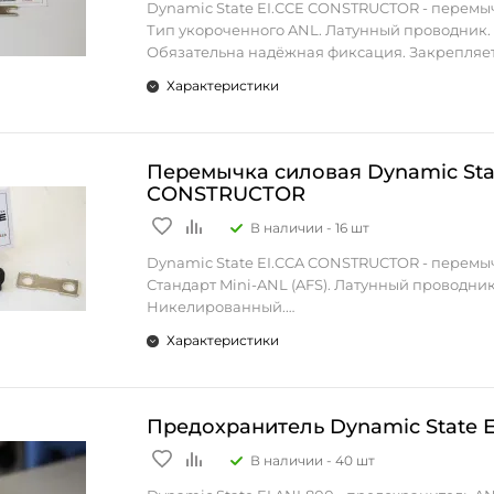
Dynamic State EI.CCE CONSTRUCTOR - перемы
Тип укороченного ANL. Латунный проводник
Обязательна надёжная фиксация. Закрепляе
помощи винтовых зажимов. Для автомобильн
Характеристики
систем 12В. 1 шт.
Перемычка силовая Dynamic Sta
CONSTRUCTOR
В наличии -
16 шт
Dynamic State EI.CCA CONSTRUCTOR - перемы
Стандарт Mini-ANL (AFS). Латунный проводник
Никелированный.
Обязательна надёжная фиксация. Закрепляе
Характеристики
помощи винтовых зажимов. Для автомобильн
систем 12В. 1 шт.
Предохранитель Dynamic State 
В наличии -
40 шт