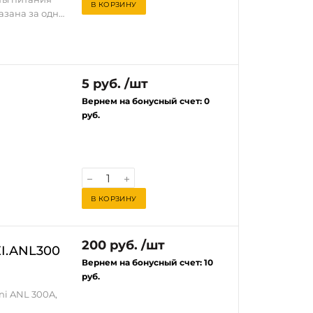
В КОРЗИНУ
азана за одну
ючевым
и
стемы. Он
ых
ь звучание
ороткого
 и
5 руб. /шт
ния.
Вернем на бонусный счет:
0
омобильных
руб.
гих
В КОРЗИНУ
200 руб. /шт
EI.ANL300
Вернем на бонусный счет:
10
руб.
ni ANL 300A,