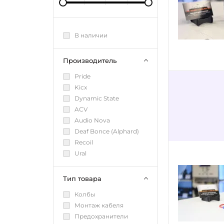
В наличии
Производитель
Pride
Kicx
Dynamic State
ACV
Audio Nova
Deaf Bonce (Alphard)
Recoil
Ural
Тип товара
Колбы
Монтаж кабеля
Предохранители