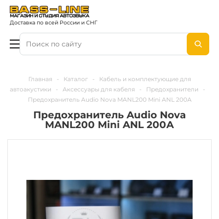
Доставка по всей России и СНГ
Главная
-
Каталог
-
Кабель и комплектующие для
автоакустики
-
Аксессуары для кабеля
-
Предохранители
-
Предохранитель Audio Nova MANL200 Mini ANL 200А
Предохранитель Audio Nova
MANL200 Mini ANL 200А