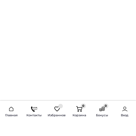
0
0
2026 © Продажа и установка автозвука.
Главная
Контакты
Избранное
Корзина
Бонусы
Вход
Доставка по всей России и СНГ
Bass-Line.ru