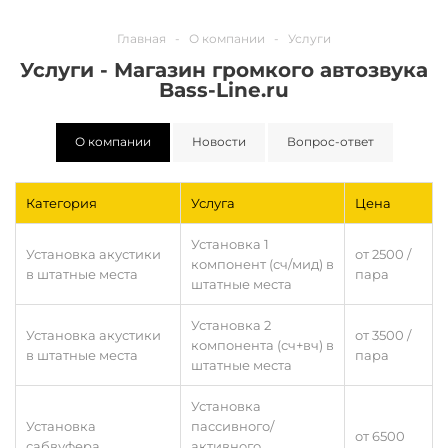
Главная
-
О компании
-
Услуги
Услуги - Магазин громкого автозвука
Bass-Line.ru
О компании
Новости
Вопрос-ответ
Категория
Услуга
Цена
Установка 1
Установка акустики
от 2500 /
компонент (сч/мид) в
в штатные места
пара
штатные места
Установка 2
Установка акустики
от 3500 /
компонента (сч+вч) в
в штатные места
пара
штатные места
Установка
Установка
пассивного/
от 6500
сабвуфера
активного