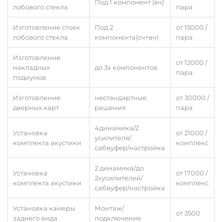
Под 1 компонент (вч)
лобового стекла
пара
Изготовление стоек
Под 2
от 15000 /
лобового стекла
компонента(сч+вч)
пара
Изготовление
от 12000 /
накладных
до 3х компонентов
пара
подиумов
Изготовление
нестандартные
от 30000 /
дверных карт
решения
пара
4динамика/2
Установка
от 21000 /
усилителя/
комплекта акустики
комплекс
сабвуфер/настройка
2 динамика/до
Установка
от 17000 /
2хусилителей/
комплекта акустики
комплекс
сабвуфер/настройка
Установка камеры
Монтаж/
от 3500
заднего вида
подключение