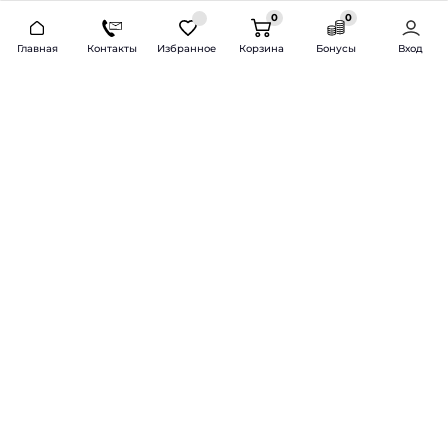
0
0
2026 © Продажа и установка автозвука.
Главная
Контакты
Избранное
Корзина
Бонусы
Вход
Доставка по всей России и СНГ
Bass-Line.ru
5 из 5
Оставить отзыв
Дмитрий Л.
16 февраля 2025 года
Оставлял Октавию А7, запрос был
за оговоренный бюджет сделать
хорошую качественную музыку
для повседневного
прослушивания под ключ.