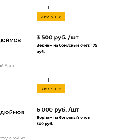
во багажника
ля
типа
прямо сейчас
я
В КОРЗИНУ
 новый
3 500 руб. /шт
 дюймов
Вернем на бонусный счет:
175
руб.
й бас с
у вашего
В КОРЗИНУ
ра 6,5″!
ально для
для тех, кто
ной МДФ
6 000 руб. /шт
ьзование
0 дюймов
ом
Вернем на бонусный счет:
рона)
300 руб.
льного
печивает
 отделкой из