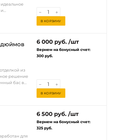
 получается
 идеальное
лов.
 и
разместить
рпус
дверях, на
В КОРЗИНУ
уфера и
ство в
сит
ы — звук
6 000 руб. /шт
пус рассчитан
0 дюймов
юймов, что
Вернем на бонусный счет:
ет сборки и
ие.
300 руб.
птимальное
 и
 и эстетичный
ческой
ений, а
ь, качество
ых и
 отделкой из
й вид.
 чёткость и
ьное решение
ь качество
енный бас в
 что делает
ля
В КОРЗИНУ
ет
от корпус
гажнике.
е занимая
пус рассчитан
в легковых
6 500 руб. /шт
юймов, что
о
ие.
Вернем на бонусный счет:
сти и
тичный
325 руб.
дений и
азработан для