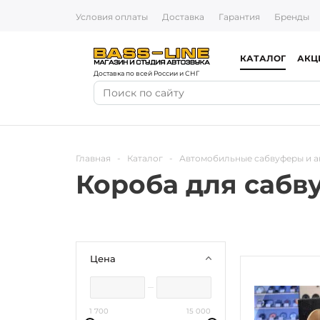
Условия оплаты
Доставка
Гарантия
Бренды
КАТАЛОГ
АКЦ
Доставка по всей России и СНГ
Главная
-
Каталог
-
Автомобильные сабвуферы и а
Короба для сабв
Цена
1 700
15 000