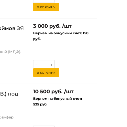
В КОРЗИНУ
3 000 руб. /шт
юймов ЗЯ
Вернем на бонусный счет:
150
руб.
нкой (МДФ):
с готовым
В КОРЗИНУ
ЗЯ) из МДФ со
я тех, кто
10 500 руб. /шт
В.) под
Вернем на бонусный счет:
525 руб.
того ящика
 частот без
абвуфер:
сит вибрации