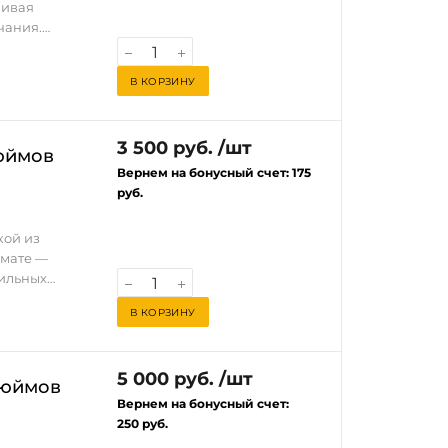
чивая
дёжный
ь качество
чания.
 что делает
ильных
от корпус
В КОРЗИНУ
е занимая
3 500 руб. /шт
 (Expo),
юймов
печивая
Вернем на бонусный счет:
175
руб.
нструкции и
кой из
вуферов 10
рмате —
ного объема и
ильных
большие
ся на
В КОРЗИНУ
чным выбором
 глубокий и
 пространство
тоты в
ь
5 000 руб. /шт
дюймов
я сборка и
Вернем на бонусный счет:
воздуха и
разработан
250 руб.
ов,
ая коробка с