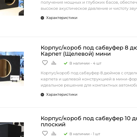
Настройка-33Гц
получения мощных и глубоких басов, обеспе
Преобразите звук в машине — выберите на
• Фазоинверторная труба: Позволяет улучшит
высокое акустическое давление и чистоту зву
щелевой короб для сабвуфера!
звука за счет увеличения давления в корпусе,
Размеры
Идеально подходит для установки в автомоб
бас более глубоким и насыщенным.
Характеристики
Ширина - 70см
аудиосистемах, где требуется максимальная
• Удобная установка: Компактный и легкий, эт
Высота - 35см
эффективность от сабвуфера.
легко монтируется в багажник автомобиля, н
Глубина - 41см
много места.
Особенности:
• Тип конструкции: Экспоненциальный короб
Корпус/короб под сабвуфер 8 д
Материал - Фанера 18мм
который оптимизирует звуковую волну, обес
Карпет (Щелевой) мини
Обьём-62л
более качественные низкие частоты.
Диаметр трубы-160мм
В наличии -
4 шт
• Материал: Прочный МДФ для надежной ко
Настройка-33Гц
минимизации вибраций.
Корпус/короб под сабвуфер 8 дюймов с отдел
• Размеры: Идеально рассчитан для двух саб
Размеры
карпета и щелевой конструкцией в мини-фо
дюймов, с точными габаритами для оптималь
Ширина - 70см
идеальное решение для компактных автомоб
настройки басов.
Высота - 35см
аудиосистем. Этот корпус сочетает в себе не
• Порт: Экспоненциальный порт настраивает
Характеристики
Глубина - 41см
размеры и мощный бас, что делает его отли
резонансную частоту, что позволяет получить
для автолюбителей, которые хотят сохранить
насыщенный бас. Подходит для настройки час
в салоне или багажнике, но при этом получит
диапазоне 30-40 Гц.
качественное звучание.
Корпус/короб под сабвуфер 10 
• Уплотнители и герметизация: Качественна
Особенности:
плоский
уплотнители обеспечивают отсутствие утечек 
• Поддержка сабвуферов 8 дюймов: Корпус 
сохранение акустического давления.
В наличии -
1 шт
для установки сабвуферов диаметром 8 дюйм
• Удобство подключения: Встроенная клеммн