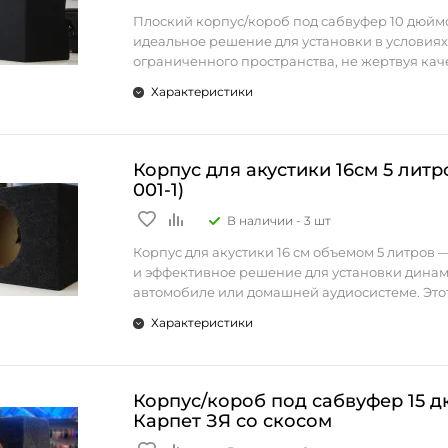
обеспечивая глубокий и чистый бас даже в 
надежными разъемами для легкого и быстрог
Плоский корпус/короб под сабвуфер 10 дюйм
формате.
подключения.
идеальное решение для установки в условиях
• Щелевая конструкция: Позволяет улучшить
ограниченного пространства, не жертвуя кач
басов за счет оптимального распределения 
Этот экспо-короб — идеальное решение для 
Этот компактный корпус разработан для соз
потока внутри корпуса, что делает звук бол
Характеристики
качественного звука и глубоких басов, жела
мощного звука при минимальных размерах, чт
и мощным.
максимум из своих сабвуферов 10 дюймов.
отличным выбором для тех, кто хочет сохрани
• Мини-формат: Компактные размеры корпу
пространство в автомобиле, но при этом полу
удобно разместить его в автомобиле, не зани
насыщенные низкие частоты.
Корпус для акустики 16см 5 литро
места.
Особенности:
001-1)
• Материал отделки - карпет: Прочный карп
• Поддержка сабвуферов до 10 дюймов: Корп
корпус от повреждений и придает ему стиль
В наличии -
3 шт
подходит для сабвуферов диаметром до 10 дю
вид, гармонично вписывающийся в интерьер
обеспечивая глубокий и насыщенный бас да
Корпус для акустики 16 см объемом 5 литров
компактном формате.
Обьем - 21 л
и эффективное решение для установки динам
• Плоская конструкция: Минимальная глуби
Материал - Фанера 18 мм
автомобиле или домашней аудиосистеме. Это
удобно разместить короб в ограниченном про
Отделка - Карпет
обеспечивает качественное звучание средни
например, под сиденьем или за спинкой сиде
Характеристики
Настройка - 41 герц
частот, создавая оптимальные условия для ра
сохраняя багажное пространство.
акустической системы.
• Прочная сборка: Корпус изготовлен из
Ширина - 41 см
Особенности:
высококачественных материалов, обеспечи
Глубина - 36 см
• Поддержка динамиков диаметром 16 см: Ко
Корпус/короб под сабвуфер 15 
долговечность и стойкость к вибрациям.
Высота - 26 см
разработан для динамиков 16 см, обеспечива
Карпет ЗЯ со скосом
• Материал отделки - карпет: Прочный и эст
насыщенное звучание.
карпет защищает корпус от повреждений и д