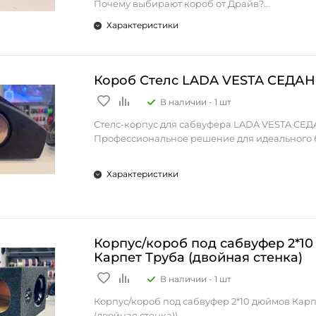
Почему выбирают короб от Драйв?
и исключает паразитные резонансы — звук ос
• Идеальная совместимость с Haval F7/F7X 201
чистым даже на высокой громкости.
Характеристики
новее
• Экономия места: скошенная стенка упроща
• Профессиональная установка в правое кр
в ограниченном пространстве и позволяет о
автомобиля
разместить сабвуфер в багажнике или нише.
• Премиальное исполнение с элементами и
Короб Стелс LADA VESTA СЕДАН v
• Простота монтажа: готовый короб не требу
2050
доработки — достаточно установить сабвуфер
В наличии -
1 шт
• Максимальная эффективность звучания са
подключить к усилителю.
Технические преимущества
• Универсальность: подходит для повседнев
Стелс-корпус для сабвуфера LADA VESTA СЕДА
• Оптимальный объем 16.4 литра для глубоко
аудиосистем и проектов с акцентом на артик
Профессиональное решение для идеального 
• Точные размеры под 10-дюймовый (25 см) с
скорость баса.
• Надежная конструкция из 18-мм материала
Премиальное качество в компактном исполн
• Компактные габариты: 135×276×238 мм
Характеристики
Ключевые характеристики:
Особенности модели
• типоразмер: под сабвуфер 8";
Короб Стелс LADA VESTA СЕДАН ver.2 – это
• Дизайн стелс — незаметен в интерьере ав
• тип корпуса: закрытый ящик (ЗЯ);
профессиональное решение для установки с
• Без гриля — минималистичный внешний в
• материал: МДФ;
багажник вашего автомобиля, сочетающее в 
• Профессиональная сборка — гарантия дол
• особенность конструкции: скошенная стенк
функциональность, качество и эстетику.
Корпус/короб под сабвуфер 2*1
• Черное исполнение — стильный внешний 
• назначение: для компактных инсталляций 
Карпет Труба (двойная стенка)
Для кого предназначен?
автомобилях.
Ключевые преимущества:
Этот короб создан для:
В наличии -
1 шт
• Владельцев Haval F7/F7X, желающих улучши
Добавьте глубины звуку без потери чёткости
* Идеальная совместимость с LADA VESTA СЕ
• Энтузиастов автозвука, ценящих качество
Корпус/короб под сабвуфер 2*10 дюймов Карп
надёжный короб из МДФ!
* Компактные размеры при оптимальном объ
• Профессионалов, устанавливающих аудио
(двойная стенка))