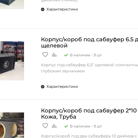
* Скрытая установка – сохраняет пространст
Получите мощный и чистый бас без ущерба д
* Профессиональная конструкция закрытого 
Характеристики
пространства салона. Закажите короб стелс 
* Высококачественные материалы исполнени
и поднимите качество звука вашего Haval на
уровень!
Технические характеристики:
Корпус/короб под сабвуфер 6.5
* Габариты короба: 56х46х30 см
щелевой
* Объем: 17,7 л
* Монтажная глубина: до 145 мм
В наличии -
9 шт
* Материал: МДФ + карпет
* Диаметр сабвуфера: 10" (25 см)
Корпус под сабвуфер 6,5″ щелевой: компактны
* Диаметр монтажного отверстия: 238 мм
глубоким звучанием
* Глубина потая: 18 мм
Добавьте мощный и чёткий бас в аудиосистем
Характеристики
Особенности конструкции:
авто с готовым щелевым корпусом для сабвуфе
Компактная конструкция разработана специ
* Закрытый тип ящика для чистого баса
небольших сабвуферов — идеальное решение 
* Прочная конструкция из высококачествен
ценит качество звука и рациональное испол
Корпус/короб под сабвуфер 2*1
* Профессиональная отделка черным карпет
пространства.
Кожа, Труба
* Универсальная установка (левая/правая сто
* Оптимизированная геометрия для максима
В наличии -
9 шт
Почему стоит выбрать щелевой короб:
звучания
• Эффективная акустика: щелевой порт обес
Корпус/короб под два сабвуфера 10 дюймов с