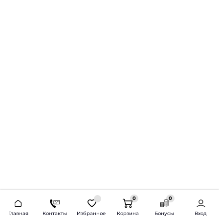
0
0
2026 © Продажа и установка автозвука.
Главная
Контакты
Избранное
Корзина
Бонусы
Вход
Доставка по всей России и СНГ