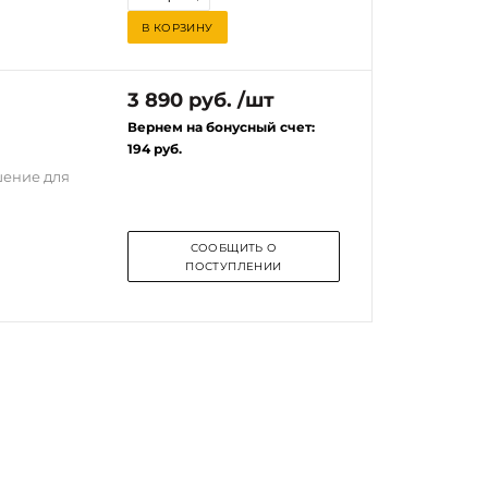
. Ресивер
В КОРЗИНУ
ьзования
е версии
авляет до 10
3 890 руб. /шт
Вернем на бонусный счет:
194 руб.
шение для
СООБЩИТЬ О
ПОСТУПЛЕНИИ
через USB