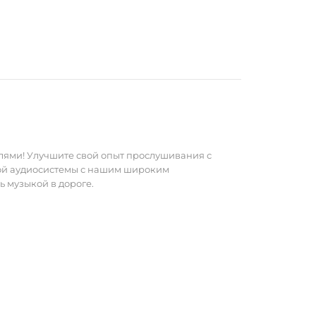
ечит
 вашей
 —
лями! Улучшите свой опыт прослушивания с
ной аудиосистемы с нашим широким
 музыкой в дороге.