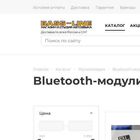
Условия оплаты
Доставка
Гарантия
Бренды
КАТАЛОГ
АКЦ
Доставка по всей России и СНГ
Главная
-
Каталог
-
Мультимедиа
-
Bluetooth-мо
Bluetooth-модул
Цена
350
3 890