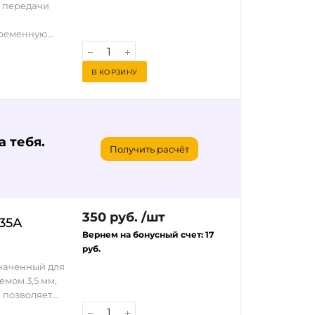
й передачи
временную
ем Recoil
музыки с
В КОРЗИНУ
водов и
th 5.0 —
гнала.
 тебя.
OS, Android и
Получить расчёт
 минимум
.
в AAC и SBC,
350 руб. /шт
-35А
Вернем на бонусный счет:
17
держке авто).
руб.
значенный для
емом 3,5 мм,
 позволяет
ти с