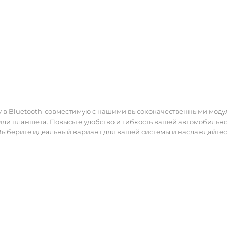
продуманной конструкции, этот модуль обесп
кристально чистый звук и стабильную работу
аудиосистемы.
Обновите свою аудиосистему с Recoil BTR-4A
почувствуйте разницу в каждом звуке!
 в Bluetooth-совместимую с нашими высококачественными моду
или планшета. Повысьте удобство и гибкость вашей автомобиль
 Выберите идеальный вариант для вашей системы и наслаждайтесь