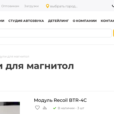
выбрать город...
Оптовикам
Загрузки
ИИ
СТУДИЯ АВТОЗВУКА
ДЕТЕЙЛИНГ
О КОМПАНИИ
КОНТА
дули для магнитол
и для магнитол
Модуль Recoil BTR-4C
В наличии -
3 шт