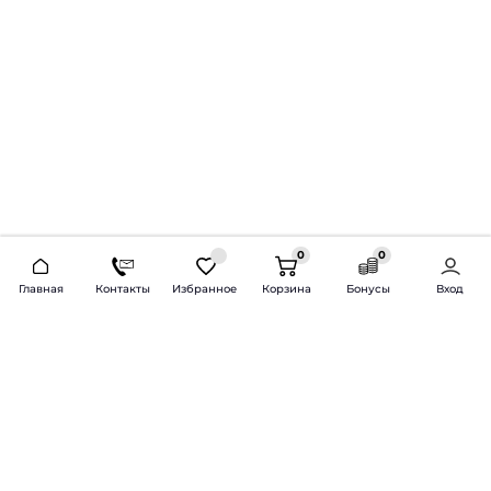
0
0
2026 © Продажа и установка автозвука.
Главная
Контакты
Избранное
Корзина
Бонусы
Вход
Доставка по всей России и СНГ
Bass-Line.ru
5 из 5
Оставить отзыв