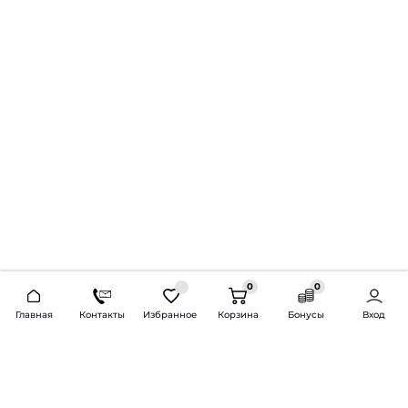
0
0
2026 © Продажа и установка автозвука.
Главная
Контакты
Избранное
Корзина
Бонусы
Вход
Доставка по всей России и СНГ
Bass-Line.ru
5 из 5