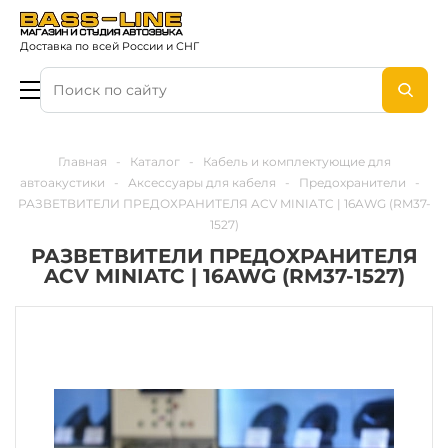
Доставка по всей России и СНГ
Главная
-
Каталог
-
Кабель и комплектующие для
автоакустики
-
Аксессуары для кабеля
-
Предохранители
-
РАЗВЕТВИТЕЛИ ПРЕДОХРАНИТЕЛЯ ACV MINIATC | 16AWG (RM37-
1527)
РАЗВЕТВИТЕЛИ ПРЕДОХРАНИТЕЛЯ
ACV MINIATC | 16AWG (RM37-1527)