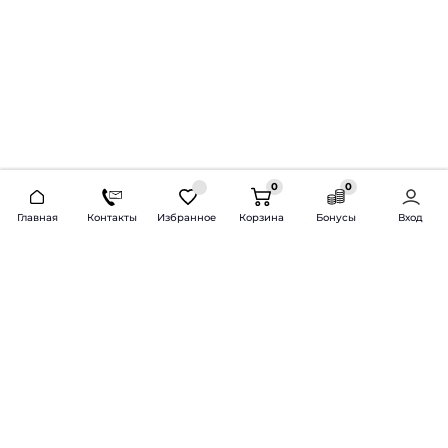
0
0
2026 © Продажа и установка автозвука.
Главная
Контакты
Избранное
Корзина
Бонусы
Вход
Доставка по всей России и СНГ
Bass-Line.ru
5 из 5
Оставить отзыв