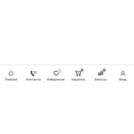
0
0
2026 © Продажа и установка автозвука.
Главная
Контакты
Избранное
Корзина
Бонусы
Вход
Доставка по всей России и СНГ
Bass-Line.ru
5 из 5
Оставить отзыв