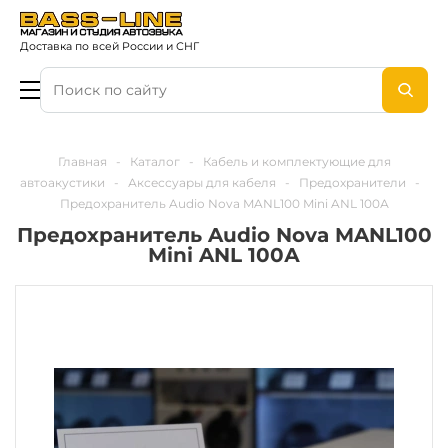
Доставка по всей России и СНГ
Главная
-
Каталог
-
Кабель и комплектующие для
автоакустики
-
Аксессуары для кабеля
-
Предохранители
-
Предохранитель Audio Nova MANL100 Mini ANL 100А
Предохранитель Audio Nova MANL100
Mini ANL 100А