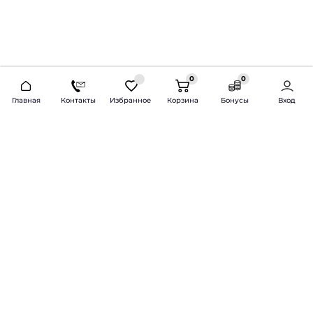
0
0
2026 © Продажа и установка автозвука.
Главная
Контакты
Избранное
Корзина
Бонусы
Вход
Доставка по всей России и СНГ
Bass-Line.ru
5 из 5
Оставить отзыв
Дмитрий Л.
16 февраля 2025 года