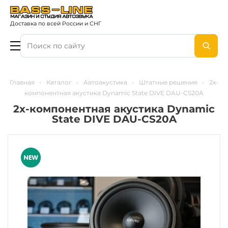
Доставка по всей России и СНГ
Главная
-
Каталог
-
Автоакустика
-
Штатные решения
-
2х-
компонентная акустика Dynamic State DIVE DAU-CS20A
2х-компонентная акустика Dynamic
State DIVE DAU-CS20A