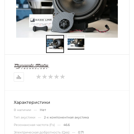
Характеристики
В наличии —
Нет
Тип акустики —
2-х компонентная акустика
Резонансная частота (Fs) —
46.6
Электрическая добротность (Qes) —
0.71