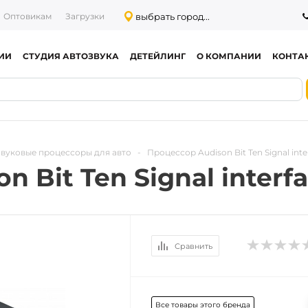
выбрать город...
Оптовикам
Загрузки
ИИ
СТУДИЯ АВТОЗВУКА
ДЕТЕЙЛИНГ
О КОМПАНИИ
КОНТА
Звуковые процессоры для авто
-
Процессор Audison Bit Ten Signal inte
 Bit Ten Signal interf
Сравнить
Все товары этого бренда