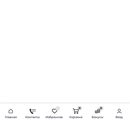
0
0
2026 © Продажа и установка автозвука.
Главная
Контакты
Избранное
Корзина
Бонусы
Вход
Доставка по всей России и СНГ