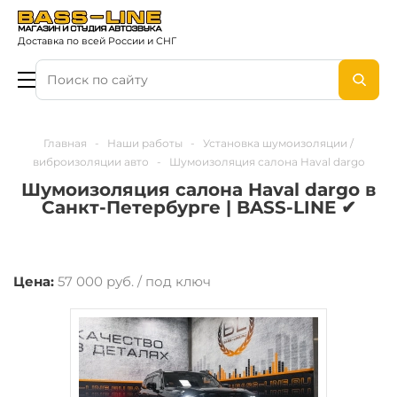
Доставка по всей России и СНГ
Главная
-
Наши работы
-
Установка шумоизоляции /
виброизоляции авто
-
Шумоизоляция салона Haval dargo
Шумоизоляция салона Haval dargo в
Санкт-Петербурге | BASS-LINE ✔
Цена:
57 000 руб. / под ключ