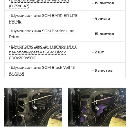
·
Виброизоляция STP Aero Plus
-
15 листов
(0.75x0.47)
·
Шумоизоляция SGM BARRIER LITE
-
4 листа
PRIME
·
Шумоизоляция SGM Barrier Ultra
-
15 листов
Prime
·
Шумопоглощающий материал из
пенополиуретана SGM Block
-
2 шт
(100x200x500)
·
Шумоизоляция SGM Black Vell 15
-
5 листов
(0.7x1.0)