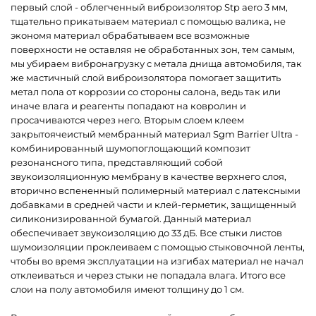
первый слой - облегченный виброизолятор Stp aero 3 мм,
тщательно прикатываем материал с помощью валика, не
экономя материал обрабатываем все возможные
поверхности не оставляя не обработанных зон, тем самым,
мы убираем вибронагрузку с метала днища автомобиля, так
же мастичный слой виброизолятора помогает защитить
метал пола от коррозии со стороны салона, ведь так или
иначе влага и реагенты попадают на ковролин и
просачиваются через него. Вторым слоем клеем
закрытоячеистый мембранный материал Sgm Barrier Ultra -
комбинированный шумопоглощающий композит
резонансного типа, представляющий собой
звукоизоляционную мембрану в качестве верхнего слоя,
вторично вспененный полимерный материал с латексными
добавками в средней части и клей-герметик, защищенный
силиконизированной бумагой. Данный материал
обеспечивает звукоизоляцию до 33 дБ. Все стыки листов
шумоизоляции проклеиваем с помощью стыковочной ленты,
чтобы во время эксплуатации на изгибах материал не начал
отклеиваться и через стыки не попадала влага. Итого все
слои на полу автомобиля имеют толщину до 1 см.