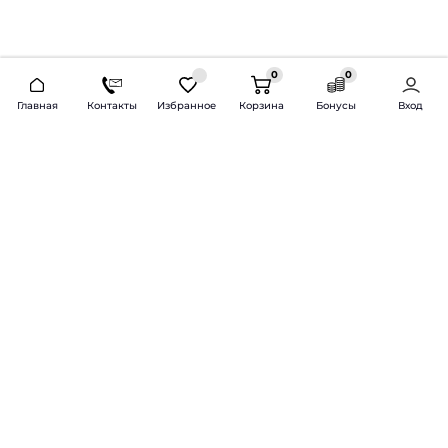
0
0
2026 © Продажа и установка автозвука.
Главная
Контакты
Избранное
Корзина
Бонусы
Вход
Доставка по всей России и СНГ
Bass-Line.ru
5 из 5
Оставить отзыв
Дмитрий Л.
16 февраля 2025 года
Оставлял Октавию А7, запрос был
за оговоренный бюджет сделать