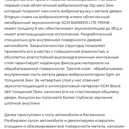
первый слой облегченный виброизолятор Stp aero 2мм
который позволит нам снять вибронагрузку с метала двери.
Вторым слоем на виброизолятор клеем облегчённый
мембранный звукоизолятор SGM BARRIER LITE PRIME -
имеет толщину 6 мм, обеспечивает звукоизоляцию до 28 д и
имеет влагозащищенное исполнение. Разработанный
специально для внутренней поверхности дверей
автомобиля. Закрытоячеистая структура позволяет
применять его в местах с повышенной влажностью, а
абсолютно влагостойкий высокоадгезионный монтажный
слой гарантирует надёжную фиксацию материала на
обрабатываемой поверхности. Третий слой - обрабатываем
внутреннюю часть метала двери виброизолятором Sgm air
толщиной 2мм. За четвертый слой у нас отвечает
звукопоглощающий и антискриповый материал SGM Black
Vell толщиной 15мм, наносим его на пластиковую обшивку
двери. Бонусом вы получаете более глубокое звучание
штатной акустики.
Далее приступаем к полу автомобиля и багажника.
Разбираем салон автомобиля и демонтируем ковролин,
очищаем и обезжириваем все поверхности метала, наносим