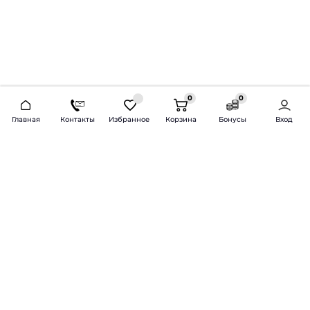
0
0
2026 © Продажа и установка автозвука.
Главная
Контакты
Избранное
Корзина
Бонусы
Вход
Доставка по всей России и СНГ
Bass-Line.ru
5 из 5
Оставить отзыв
Дмитрий Л.