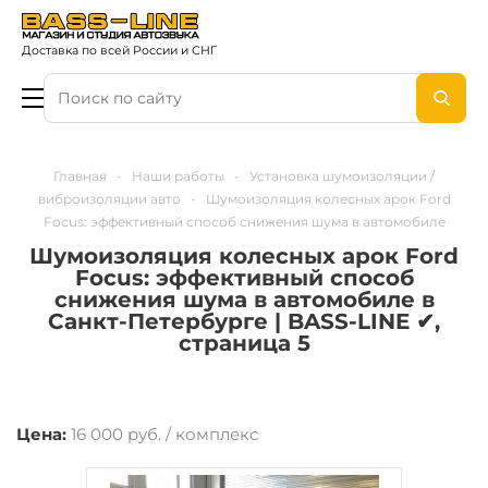
Доставка по всей России и СНГ
Главная
-
Наши работы
-
Установка шумоизоляции /
виброизоляции авто
-
Шумоизоляция колесных арок Ford
Focus: эффективный способ снижения шума в автомобиле
Шумоизоляция колесных арок Ford
Focus: эффективный способ
снижения шума в автомобиле в
Санкт-Петербурге | BASS-LINE ✔,
страница 5
Цена:
16 000 руб. / комплекс