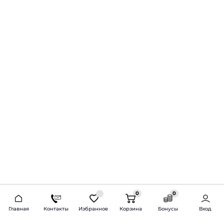
0
0
2026 © Продажа и установка автозвука.
Главная
Контакты
Избранное
Корзина
Бонусы
Вход
Доставка по всей России и СНГ