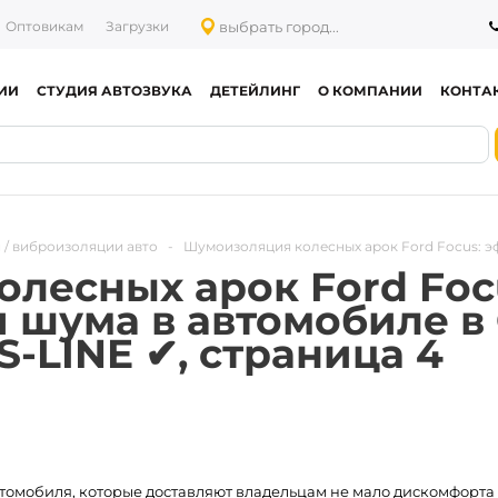
выбрать город...
Оптовикам
Загрузки
ИИ
СТУДИЯ АВТОЗВУКА
ДЕТЕЙЛИНГ
О КОМПАНИИ
КОНТА
 / виброизоляции авто
-
Шумоизоляция колесных арок Ford Focus: 
лесных арок Ford Foc
 шума в автомобиле в 
S-LINE ✔, страница 4
втомобиля, которые доставляют владельцам не мало дискомфорта