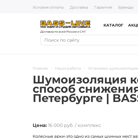
Условия оплаты
Доставка
Гарантия
Бренды
КАТАЛОГ
АКЦ
Доставка по всей России и СНГ
Главная
-
Наши работы
-
Установка шумоизоляции
Шумоизоляция ко
способ снижения
Петербурге | BAS
Цена:
16 000 руб. / комплекс
Колесные арки-это одно из самых шумных мест а