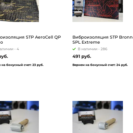
оизоляция STP AeroCell QP
Виброизоляция STP Bronn
go
SPL Extreme
аличии -
4
В наличии -
286
руб.
491 руб.
 на бонусный счет:
23 руб.
Вернем на бонусный счет:
24 руб.