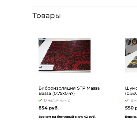
Товары
Виброизоляция STP Massa
Шумо
Bassa (0.75x0.47)
(0.5x0
В наличии -
2
В н
854 руб.
550 
Вернем на бонусный счет:
42 руб.
Вернем