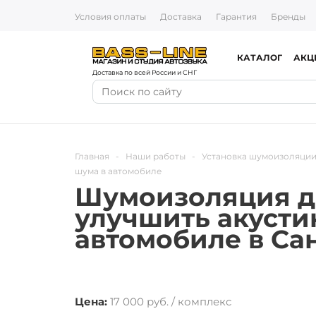
Условия оплаты
Доставка
Гарантия
Бренды
КАТАЛОГ
АКЦ
Доставка по всей России и СНГ
Главная
-
Наши работы
-
Установка шумоизоляции
шума в автомобиле
Шумоизоляция дв
улучшить акусти
автомобиле в Сан
Цена:
17 000 руб. / комплекс