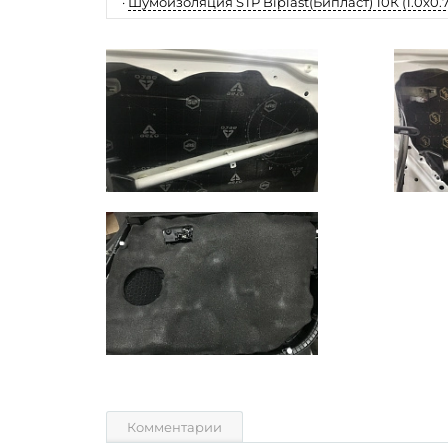
·
Шумоизоляция STP Biplast(Бипласт) 10К (1.0x0.7
Комментарии