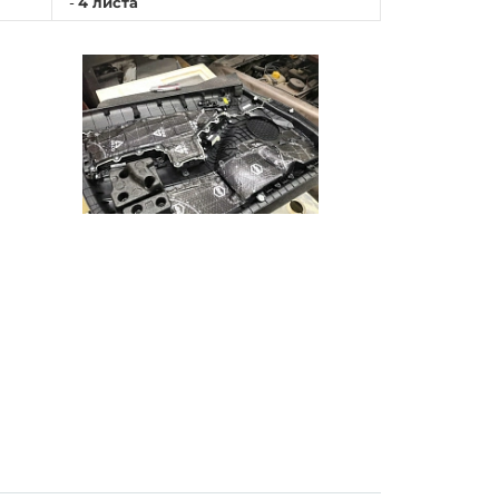
-
4 листа