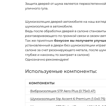
Защита дверей от шума является первостепенной 
уличного гула.
Шумоизоляция дверей автомобиля на наш взгляд 
шумоизоляция в автомобиле.
Ведь после обработки дверей в салоне становить
разговаривающего по громкой связи в своем авто
Так же приятным
бонусом вы получаете улучш
установленный в двери без шумоизоляции играе
салоне за счет резонирующего метала, после шум
глубже и наконец-то заиграет в салоне)
Однозначно рекомендуем!
Используемые компоненты:
КОМПОНЕНТЫ
·
Виброизоляция STP Aero Plus (0.75x0.47)
·
Шумоизоляция Stp Accent 6 Premium (1.0x0.75)