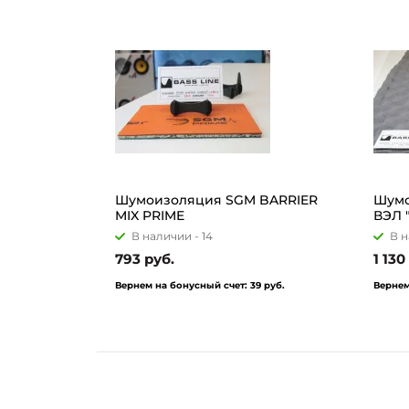
Шумоизоляция SGM BARRIER
Шум
MIX PRIME
ВЭЛ "
В наличии -
14
В н
793 руб.
1 130
Вернем на бонусный счет:
39 руб.
Вернем