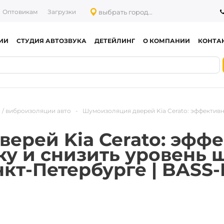
выбрать город...
Оптовикам
Загрузки
ИИ
СТУДИЯ АВТОЗВУКА
ДЕТЕЙЛИНГ
О КОМПАНИИ
КОНТА
 / виброизоляции авто
-
Шумоизоляция дверей Kia Cerato: эффективн
ерей Kia Cerato: эфф
ку и снизить уровень 
кт-Петербурге | BASS-