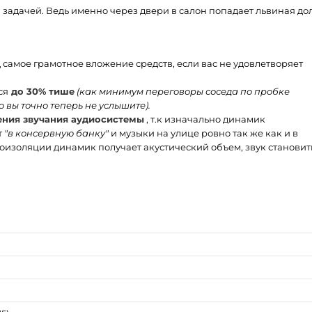
задачей. Ведь именно через двери в салон попадает львиная до
самое грамотное вложение средств, если вас не удовлетворяет
ся
до 30% тише
(как минимум переговоры соседа по пробке
 вы точно теперь не услышите).
ения звучания аудиосистемы
, т.к изначально динамик
т
"в консервную банку"
и музыки на улице ровно так же как и в
оизоляции динамик получает акустический объем, звук становит