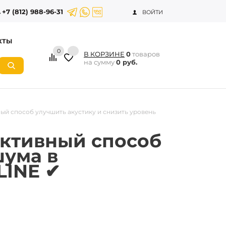
+7 (812) 988-96-31
ВОЙТИ
КТЫ
0
В КОРЗИНЕ
0
товаров
на сумму
0 руб.
ый способ улучшить акустику и снизить уровень
ективный способ
шума в
LINE ✔