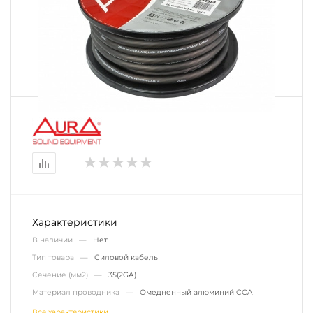
Характеристики
В наличии —
Нет
Тип товара —
Силовой кабель
Сечение (мм2) —
35(2GA)
Материал проводника —
Омедненный алюминий CCA
Все характеристики