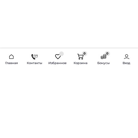
0
0
2026 © Продажа и установка автозвука.
Главная
Контакты
Избранное
Корзина
Бонусы
Вход
Доставка по всей России и СНГ
Bass-Line.ru
5 из 5
Оставить отзыв
Дмитрий Л.