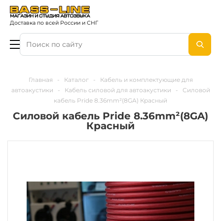
Доставка по всей России и СНГ
Главная
-
Каталог
-
Кабель и комплектующие для
автоакустики
-
Кабель силовой для автоакустики
-
Силовой
кабель Pride 8.36mm²(8GA) Красный
Силовой кабель Pride 8.36mm²(8GA)
Красный