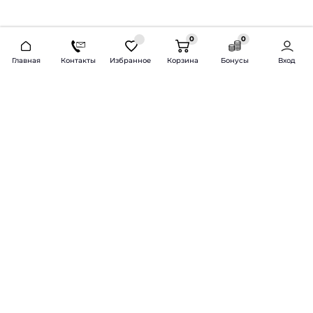
0
0
2026 © Продажа и установка автозвука.
Главная
Контакты
Избранное
Корзина
Бонусы
Вход
Доставка по всей России и СНГ
Bass-Line.ru
5 из 5
Оставить отзыв
Дмитрий Л.
16 февраля 2025 года
Оставлял Октавию А7, запрос был
за оговоренный бюджет сделать
хорошую качественную музыку