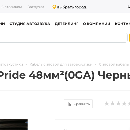
выбрать город...
Оптовикам
Загрузки
ИИ
СТУДИЯ АВТОЗВУКА
ДЕТЕЙЛИНГ
О КОМПАНИИ
КОНТА
автоакустики
-
Кабель силовой для автоакустики
-
Силовой кабель 
Pride 48мм²(0GA) Чер
Сравнить