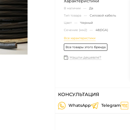
Характеристики
В наличии —
Да
Тип товара —
Силовой кабель
Цвет —
Черный
Сечение (мм2) —
48(0GA)
Все характеристики
Все товары этого бренда
Нашли дешевле?
КОНСУЛЬТАЦИЯ
WhatsApp
Telegram