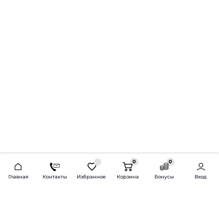
0
0
2026 © Продажа и установка автозвука.
Главная
Контакты
Избранное
Корзина
Бонусы
Вход
Доставка по всей России и СНГ
Bass-Line.ru