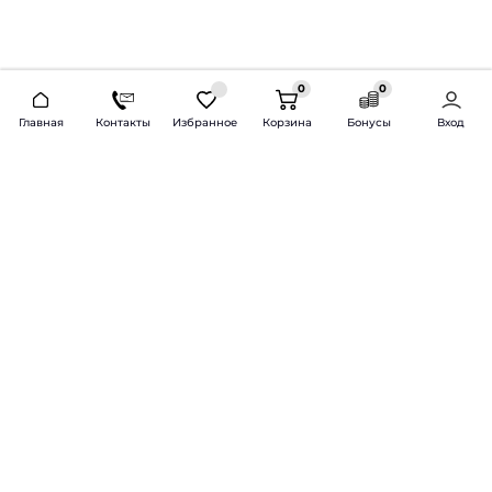
0
0
2026 © Продажа и установка автозвука.
Главная
Контакты
Избранное
Корзина
Бонусы
Вход
Доставка по всей России и СНГ
Bass-Line.ru
5 из 5
Оставить отзыв
Дмитрий Л.
16 февраля 2025 года
Оставлял Октавию А7, запрос был
за оговоренный бюджет сделать