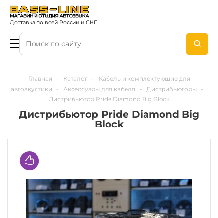
Доставка по всей России и СНГ
Главная
-
Каталог
-
Кабель и комплектующие для
автоакустики
-
Аксессуары для кабеля
-
Дистрибьюторы
-
Дистрибьютор Pride Diamond Big Block
Дистрибьютор Pride Diamond Big
Block