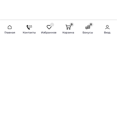
0
0
2026 © Продажа и установка автозвука.
Главная
Контакты
Избранное
Корзина
Бонусы
Вход
Доставка по всей России и СНГ
Bass-Line.ru
5 из 5
Оставить отзыв
Дмитрий Л.
16 февраля 2025 года
Оставлял Октавию А7, запрос был