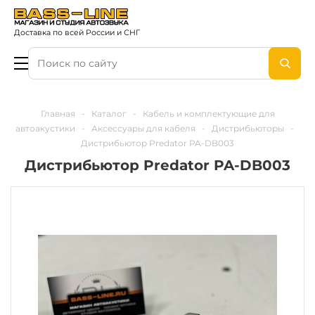
Доставка по всей России и СНГ
Главная
-
Каталог
-
Кабель и комплектующие для
автоакустики
-
Аксессуары для кабеля
-
Дистрибьюторы
-
Дистрибьютор Predator PA-DB003
Дистрибьютор Predator PA-DB003