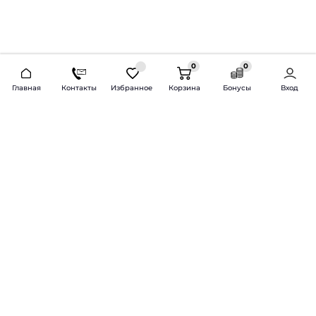
0
0
2026 © Продажа и установка автозвука.
Главная
Контакты
Избранное
Корзина
Бонусы
Вход
Доставка по всей России и СНГ
Bass-Line.ru
5 из 5
Оставить отзыв
Дмитрий Л.
16 февраля 2025 года
Оставлял Октавию А7, запрос был