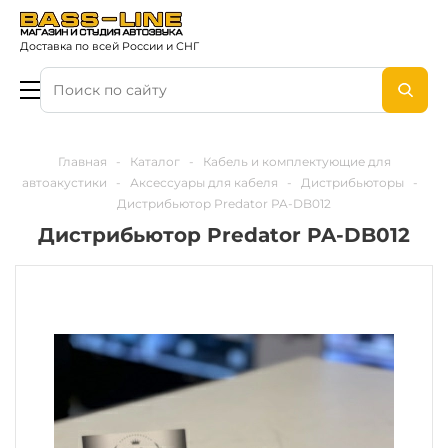
Доставка по всей России и СНГ
Главная
-
Каталог
-
Кабель и комплектующие для
автоакустики
-
Аксессуары для кабеля
-
Дистрибьюторы
-
Дистрибьютор Predator PA-DB012
Дистрибьютор Predator PA-DB012