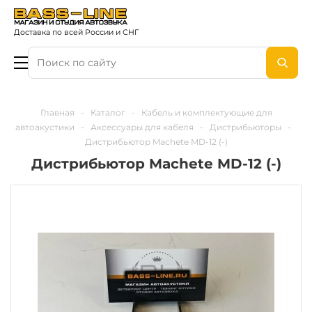
Доставка по всей России и СНГ
Главная
-
Каталог
-
Кабель и комплектующие для
автоакустики
-
Аксессуары для кабеля
-
Дистрибьюторы
-
Дистрибьютор Machete MD-12 (-)
Дистрибьютор Machete MD-12 (-)