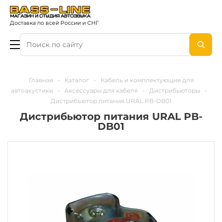
Доставка по всей России и СНГ
Главная
-
Каталог
-
Кабель и комплектующие для
автоакустики
-
Аксессуары для кабеля
-
Дистрибьюторы
-
Дистрибьютор питания URAL PB-DB01
Дистрибьютор питания URAL PB-
DB01