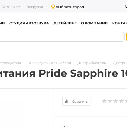
выбрать город...
Оптовикам
Загрузки
ИИ
СТУДИЯ АВТОЗВУКА
ДЕТЕЙЛИНГ
О КОМПАНИИ
КОНТА
автоакустики
-
Аксессуары для кабеля
-
Дистрибьюторы
-
Дистриб
ания Pride Sapphire 1
Сравнить