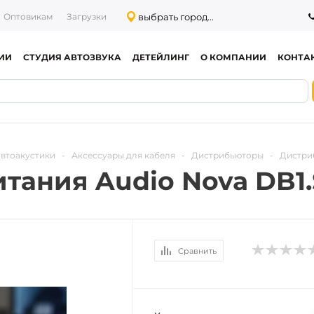
выбрать город...
Оптовикам
Загрузки
ИИ
СТУДИЯ АВТОЗВУКА
ДЕТЕЙЛИНГ
О КОМПАНИИ
КОНТА
автоакустики
-
Аксессуары для кабеля
-
Дистрибьюторы
-
Дистриб
тания Audio Nova DB1.
Сравнить