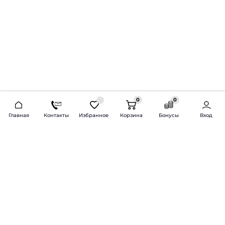
0
0
2026 © Продажа и установка автозвука.
Главная
Контакты
Избранное
Корзина
Бонусы
Вход
Доставка по всей России и СНГ
Bass-Line.ru
5 из 5
Оставить отзыв