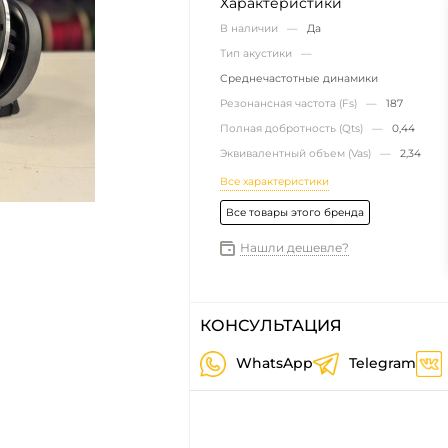
Характеристики
В наличии —
Да
Тип акустики —
Среднечастотные динамики
Резонансная частота (Fs) —
187
Полная добротность (Qts) —
0,44
Эквивалентный объем (Vas) —
2,34
Все характеристики
Все товары этого бренда
Нашли дешевле?
КОНСУЛЬТАЦИЯ
WhatsApp
Telegram