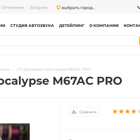
выбрать город...
Оптовикам
Загрузки
ИИ
СТУДИЯ АВТОЗВУКА
ДЕТЕЙЛИНГ
О КОМПАНИИ
КОНТА
тники
-
СЧ Динамики Apocalypse M67AC PRO
ocalypse M67AC PRO
Сравнить