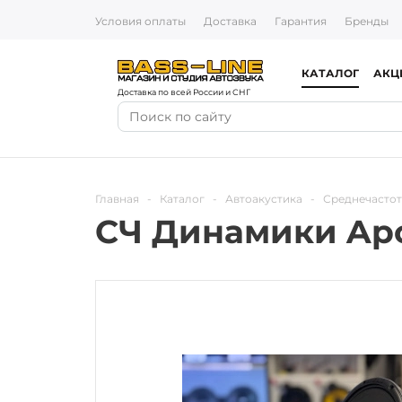
Условия оплаты
Доставка
Гарантия
Бренды
КАТАЛОГ
АКЦ
Доставка по всей России и СНГ
Главная
-
Каталог
-
Автоакустика
-
Среднечасто
СЧ Динамики Ap