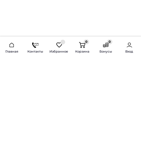
0
0
2026 © Продажа и установка автозвука.
Главная
Контакты
Избранное
Корзина
Бонусы
Вход
Доставка по всей России и СНГ
Bass-Line.ru
5 из 5
Оставить отзыв
Дмитрий Л.
16 февраля 2025 года