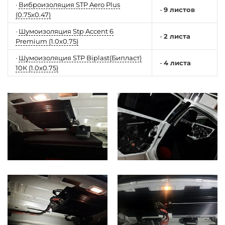
·
Виброизоляция STP Aero Plus
-
9 листов
(0.75x0.47)
·
Шумоизоляция Stp Accent 6
-
2 листа
Premium (1.0x0.75)
·
Шумоизоляция STP Biplast(Бипласт)
-
4 листа
10К (1.0x0.75)