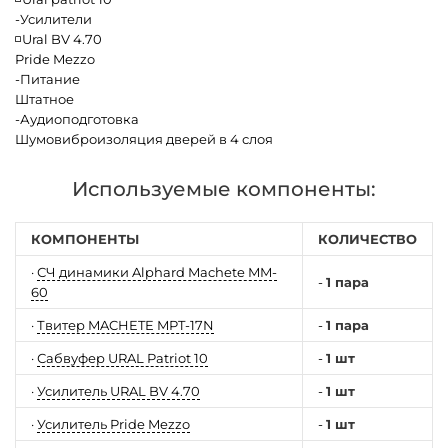
-Усилители
◽Ural BV 4.70
Pride Mezzo
-Питание
Штатное
-Аудиоподготовка
Шумовиброизоляция дверей в 4 слоя
Используемые компоненты:
КОМПОНЕНТЫ
КОЛИЧЕСТВО
·
СЧ динамики Alphard Machete MM-
-
1 пара
60
·
Твитер MACHETE MPT-17N
-
1 пара
·
Сабвуфер URAL Patriot 10
-
1 шт
·
Усилитель URAL BV 4.70
-
1 шт
·
Усилитель Pride Mezzo
-
1 шт