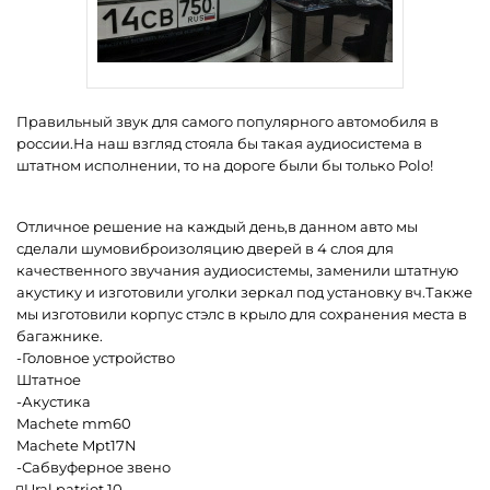
Правильный звук для самого популярного автомобиля в
россии.На наш взгляд стояла бы такая аудиосистема в
штатном исполнении, то на дороге были бы только Polo!
Отличное решение на каждый день,в данном авто мы
сделали шумовиброизоляцию дверей в 4 слоя для
качественного звучания аудиосистемы, заменили штатную
акустику и изготовили уголки зеркал под установку вч.Также
мы изготовили корпус стэлс в крыло для сохранения места в
багажнике.
-Головное устройство
Штатное
-Акустика
Machete mm60
Machete Mpt17N
-Сабвуферное звено
◽Ural patriot 10