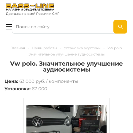
Доставка по всей России и СНГ
Главная
-
Наши работы
-
Установка акустики
-
Vw polo.
Значительное улучшение аудиосистемы
Vw polo. Значительное улучшение
аудиосистемы
Цена:
63 000 руб. / компоненты
Установка:
67 000