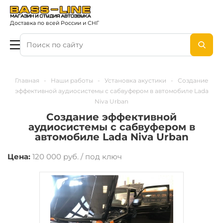
Доставка по всей России и СНГ
Главная
-
Наши работы
-
Установка акустики
-
Создание
эффективной аудиосистемы с сабвуфером в автомобиле Lada
Niva Urban
Создание эффективной
аудиосистемы с сабвуфером в
автомобиле Lada Niva Urban
Цена:
120 000 руб. / под ключ