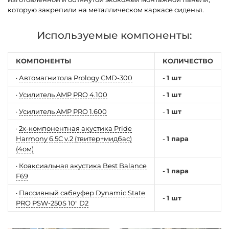
которую закрепили на металлическом каркасе сиденья.
Используемые компоненты:
КОМПОНЕНТЫ
КОЛИЧЕСТВО
·
Автомагнитола Prology CMD-300
-
1 шт
·
Усилитель AMP PRO 4.100
-
1 шт
·
Усилитель AMP PRO 1.600
-
1 шт
·
2х-компонентная акустика Pride
Harmony 6.5C v.2 (твитер+мидбас)
-
1 пара
(4ом)
·
Коаксиальная акустика Best Balance
-
1 пара
F69
·
Пассивный сабвуфер Dynamic State
-
1 шт
PRO PSW-250S 10" D2