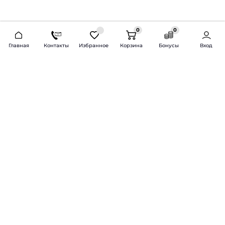
0
0
2026 © Продажа и установка автозвука.
Главная
Контакты
Избранное
Корзина
Бонусы
Вход
Доставка по всей России и СНГ
Bass-Line.ru
5 из 5
Оставить отзыв
Дмитрий Л.
16 февраля 2025 года
Оставлял Октавию А7, запрос был
за оговоренный бюджет сделать
хорошую качественную музыку