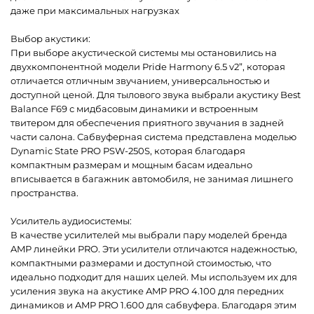
даже при максимальных нагрузках
Выбор акустики:
При выборе акустической системы мы остановились на
двухкомпонентной модели Pride Harmony 6.5 v2”, которая
отличается отличным звучанием, универсальностью и
доступной ценой. Для тылового звука выбрали акустику Best
Balance F69 с мидбасовым динамики и встроенным
твитером для обеспечения приятного звучания в задней
части салона. Сабвуферная система представлена моделью
Dynamic State PRO PSW-250S, которая благодаря
компактным размерам и мощным басам идеально
вписывается в багажник автомобиля, не занимая лишнего
пространства.
Усилитель аудиосистемы:
В качестве усилителей мы выбрали пару моделей бренда
AMP линейки PRO. Эти усилители отличаются надежностью,
компактными размерами и доступной стоимостью, что
идеально подходит для наших целей. Мы используем их для
усиления звука на акустике AMP PRO 4.100 для передних
динамиков и AMP PRO 1.600 для сабвуфера. Благодаря этим