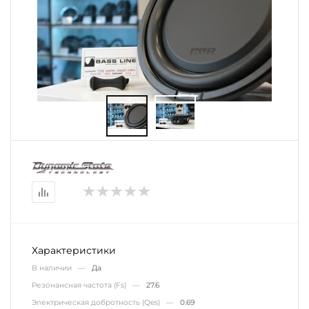
Характеристики
В наличии —
Да
Резонансная частота (Fs) —
27.6
Электрическая добротность (Qes) —
0.69