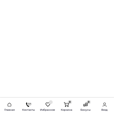
0
0
2026 © Продажа и установка автозвука.
Главная
Контакты
Избранное
Корзина
Бонусы
Вход
Доставка по всей России и СНГ