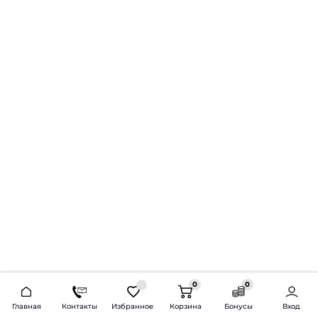
0
0
2026 © Продажа и установка автозвука.
Главная
Контакты
Избранное
Корзина
Бонусы
Вход
Доставка по всей России и СНГ