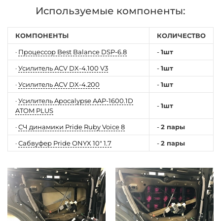
Используемые компоненты:
КОМПОНЕНТЫ
КОЛИЧЕСТВО
·
Процессор Best Balance DSP-6.8
-
1шт
·
Усилитель ACV DX-4.100 V3
-
1шт
·
Усилитель ACV DX-4.200
-
1шт
·
Усилитель Apocalypse AAP-1600.1D
-
1шт
ATOM PLUS
·
CЧ динамики Pride Ruby Voice 8
-
2 пары
·
Сабвуфер Pride ONYX 10" 1.7
-
2 пары