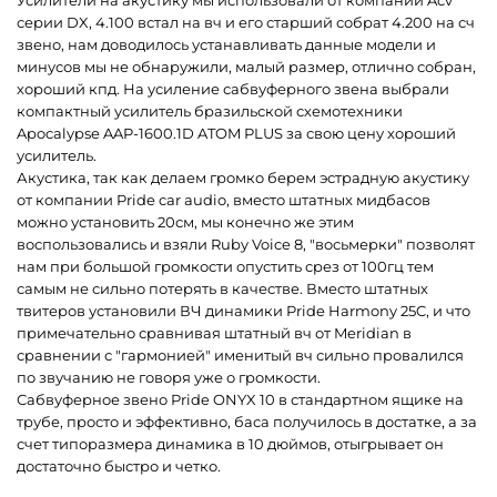
Усилители на акустику мы использовали от компании Acv
серии DX, 4.100 встал на вч и его старший собрат 4.200 на сч
звено, нам доводилось устанавливать данные модели и
минусов мы не обнаружили, малый размер, отлично собран,
хороший кпд. На усиление сабвуферного звена выбрали
компактный усилитель бразильской схемотехники
Apocalypse AAP-1600.1D ATOM PLUS за свою цену хороший
усилитель.
Акустика, так как делаем громко берем эстрадную акустику
от компании Pride car audio, вместо штатных мидбасов
можно установить 20см, мы конечно же этим
воспользовались и взяли Ruby Voice 8, "восьмерки" позволят
нам при большой громкости опустить срез от 100гц тем
самым не сильно потерять в качестве. Вместо штатных
твитеров установили ВЧ динамики Pride Harmony 25C, и что
примечательно сравнивая штатный вч от Meridian в
сравнении с "гармонией" именитый вч сильно провалился
по звучанию не говоря уже о громкости.
Сабвуферное звено Pride ONYX 10 в стандартном ящике на
трубе, просто и эффективно, баса получилось в достатке, а за
счет типоразмера динамика в 10 дюймов, отыгрывает он
достаточно быстро и четко.