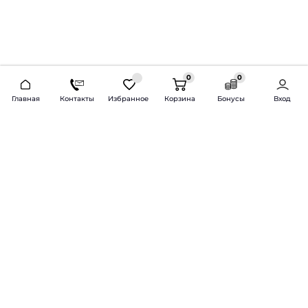
0
0
2026 © Продажа и установка автозвука.
Главная
Контакты
Избранное
Корзина
Бонусы
Вход
Доставка по всей России и СНГ
Bass-Line.ru
5 из 5
Оставить отзыв
Дмитрий Л.
16 февраля 2025 года