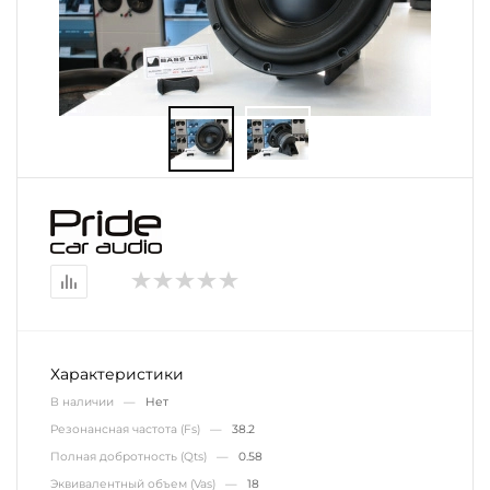
Характеристики
В наличии —
Нет
Резонансная частота (Fs) —
38.2
Полная добротность (Qts) —
0.58
Эквивалентный объем (Vas) —
18