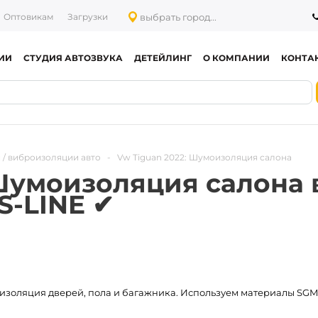
выбрать город...
Оптовикам
Загрузки
ИИ
СТУДИЯ АВТОЗВУКА
ДЕТЕЙЛИНГ
О КОМПАНИИ
КОНТА
 / виброизоляции авто
-
Vw Tiguan 2022: Шумоизоляция салона
 Шумоизоляция салона 
S-LINE ✔
изоляция дверей, пола и багажника. Используем материалы SGM