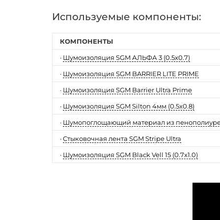
Используемые компоненты:
КОМПОНЕНТЫ
·
Шумоизоляция SGM АЛЬФА 3 (0.5x0.7)
·
Шумоизоляция SGM BARRIER LITE PRIME
·
Шумоизоляция SGM Barrier Ultra Prime
·
Шумоизоляция SGM Silton 4мм (0.5x0.8)
·
Шумопоглощающий материал из пенополиурет
·
Стыковочная лента SGM Stripe Ultra
·
Шумоизоляция SGM Black Vell 15 (0.7x1.0)