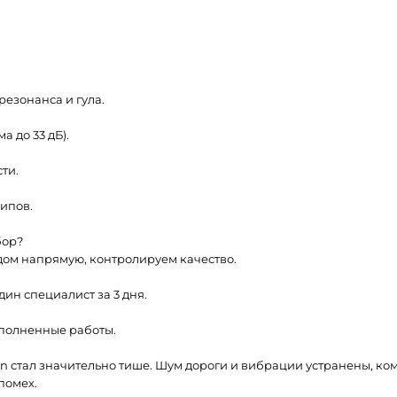
езонанса и гула.
 до 33 дБ).
ти.
рипов.
бор?
дом напрямую, контролируем качество.
ин специалист за 3 дня.
ыполненные работы.
n стал значительно тише. Шум дороги и вибрации устранены, ком
помех.