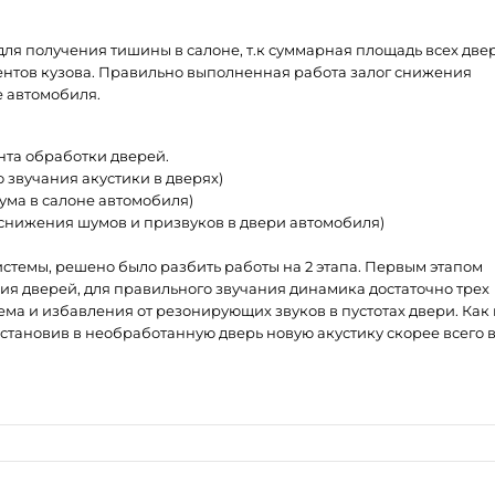
я получения тишины в салоне, т.к суммарная площадь всех две
ентов кузова. Правильно выполненная работа залог снижения
е автомобиля.
нта обработки дверей.
 звучания акустики в дверях)
ума в салоне автомобиля)
 снижения шумов и призвуков в двери автомобиля)
стемы, решено было разбить работы на 2 этапа. Первым этапом
я дверей, для правильного звучания динамика достаточно трех
ема и избавления от резонирующих звуков в пустотах двери. Как
установив в необработанную дверь новую акустику скорее всего 