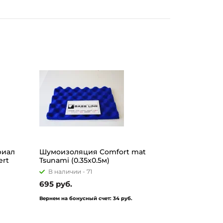
риал
Шумоизоляция Comfort mat
ert
Tsunami (0.35x0.5м)
В наличии -
71
695 руб.
Вернем на бонусный счет:
34 руб.