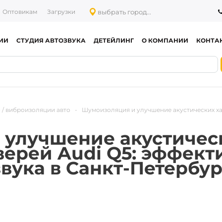
выбрать город...
Оптовикам
Загрузки
ИИ
СТУДИЯ АВТОЗВУКА
ДЕТЕЙЛИНГ
О КОМПАНИИ
КОНТА
 / виброизоляции авто
-
Шумоизоляция и улучшение акустических ха
 улучшение акустичес
верей Audi Q5: эффек
вука в Санкт-Петербург