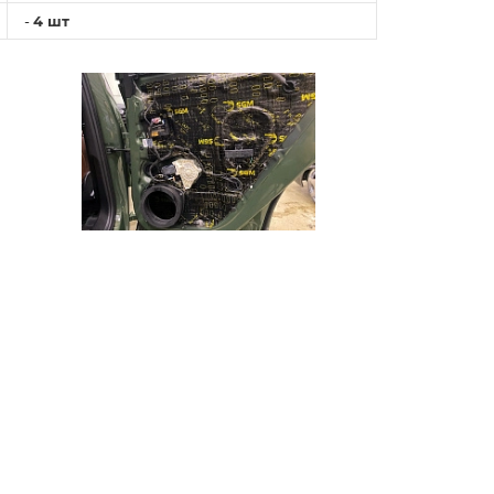
-
4 шт