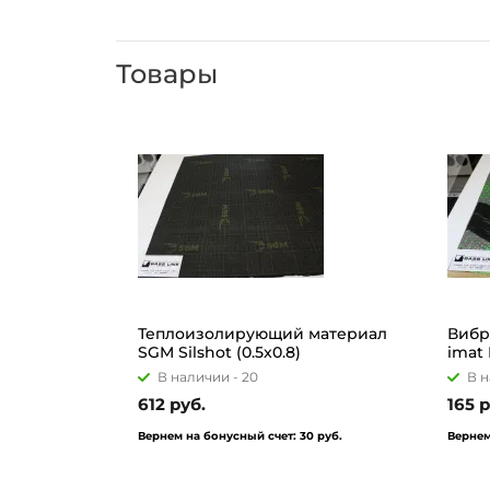
Товары
Теплоизолирующий материал
Вибр
SGM Silshot (0.5x0.8)
imat 
В наличии -
20
В н
612 руб.
165 р
Вернем на бонусный счет:
30 руб.
Вернем