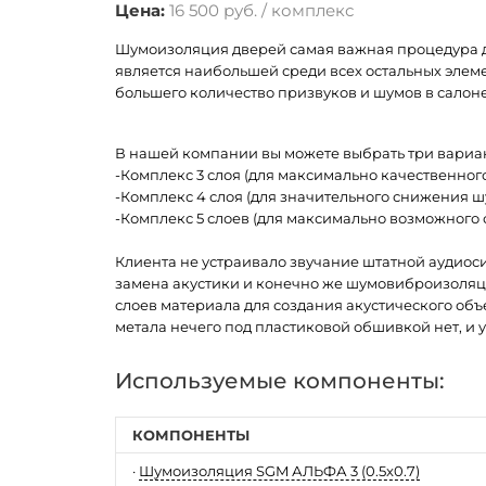
Цена:
16 500 руб. / комплекс
Шумоизоляция дверей самая важная процедура дл
является наибольшей среди всех остальных элем
большего количество призвуков и шумов в салон
В нашей компании вы можете выбрать три вариа
-Комплекс 3 слоя (для максимально качественного
-Комплекс 4 слоя (для значительного снижения ш
-Комплекс 5 слоев (для максимально возможного
Клиента не устраивало звучание штатной аудиоси
замена акустики и конечно же шумовиброизоляци
слоев материала для создания акустического объ
метала нечего под пластиковой обшивкой нет, и 
Используемые компоненты:
КОМПОНЕНТЫ
·
Шумоизоляция SGM АЛЬФА 3 (0.5x0.7)