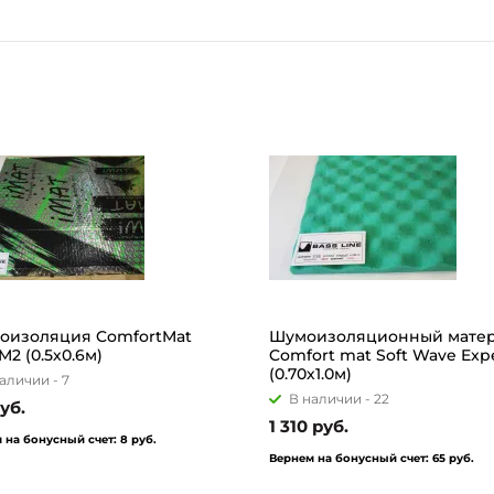
оизоляция ComfortMat
Шумоизоляционный мате
M2 (0.5х0.6м)
Comfort mat Soft Wave Exp
(0.70х1.0м)
аличии -
7
В наличии -
22
уб.
1 310 руб.
 на бонусный счет:
8 руб.
Вернем на бонусный счет:
65 руб.