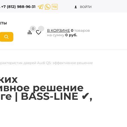
+7 (812) 988-96-31
ВОЙТИ
КТЫ
0
В КОРЗИНЕ
0
товаров
на сумму
0 руб.
рактеристик дверей Audi Q5: эффективное решение
ких
тивное решение
е | BASS-LINE ✔,