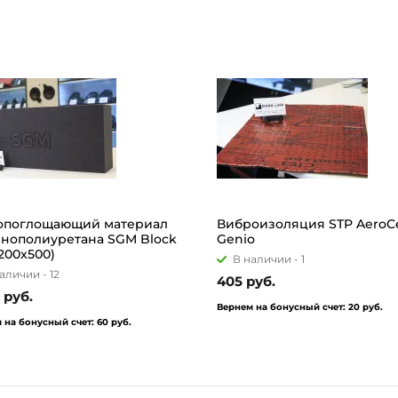
поглощающий материал
Виброизоляция STP AeroCe
енополиуретана SGM Block
Genio
200x500)
В наличии -
1
аличии -
12
405 руб.
 руб.
Вернем на бонусный счет:
20 руб.
 на бонусный счет:
60 руб.