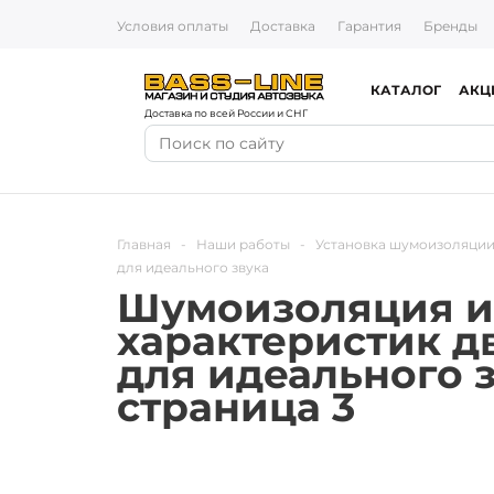
Условия оплаты
Доставка
Гарантия
Бренды
КАТАЛОГ
АКЦ
Доставка по всей России и СНГ
Главная
-
Наши работы
-
Установка шумоизоляции
для идеального звука
Шумоизоляция и
характеристик д
для идеального з
страница 3