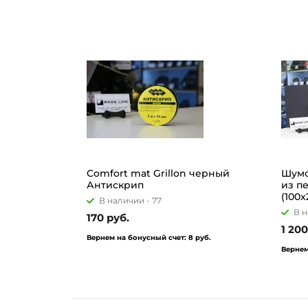
Comfort mat Grillon черный
Шумо
Антискрип
из п
(100x
В наличии -
77
В н
170 руб.
1 200
Вернем на бонусный счет:
8 руб.
Вернем