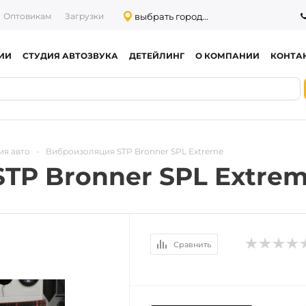
выбрать город...
Оптовикам
Загрузки
ИИ
СТУДИЯ АВТОЗВУКА
ДЕТЕЙЛИНГ
О КОМПАНИИ
КОНТА
ия авто
-
Виброизоляция STP Bronner SPL Extreme
TP Bronner SPL Extre
Сравнить