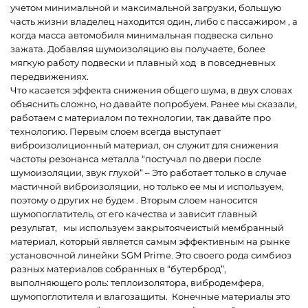
учетом минимальной и максимальной загрузки, большую
часть жизни владелец находится один, либо с пассажиром , а
когда масса автомобиля минимальная подвеска сильно
зажата. Добавляя шумоизоляцию вы получаете, более
мягкую работу подвески и плавный ход в повседневных
передвижениях.
Что касается эффекта снижения общего шума, в двух словах
объяснить сложно, но давайте попробуем. Ранее мы сказали,
работаем с материалом по технологии, так давайте про
технологию. Первым слоем всегда выступает
виброизолиционный материал, он служит для снижения
частоты резонанса металла “постучал по двери после
шумоизоляции, звук глухой” – Это работает только в случае
мастичной виброизоляции, но только ее мы и используем,
поэтому о других не будем . Вторым слоем наносится
шумопоглатитель, от его качества и зависит главный
результат, мы используем закрытоячеистый мембранный
материал, который является самым эффективным на рынке
установочной линейки SGM Prime. Это своего рода симбиоз
разных материалов собранных в “бутерброд”,
выполняющего роль: теплоизолятора, вибродемфера,
шумопоглотителя и влагозащиты. Конечные материалы это