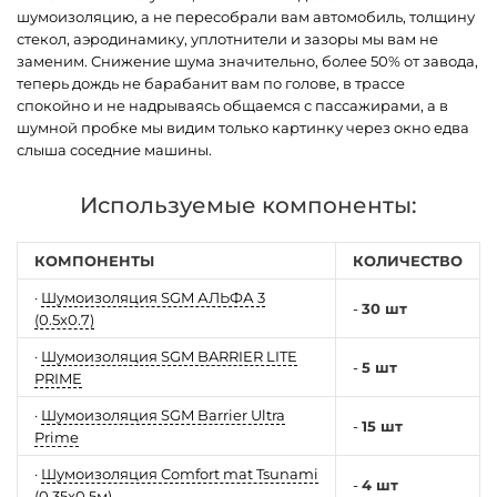
шумоизоляцию, а не пересобрали вам автомобиль, толщину
стекол, аэродинамику, уплотнители и зазоры мы вам не
заменим. Снижение шума значительно, более 50% от завода,
теперь дождь не барабанит вам по голове, в трассе
спокойно и не надрываясь общаемся с пассажирами, а в
шумной пробке мы видим только картинку через окно едва
слыша соседние машины.
Используемые компоненты:
КОМПОНЕНТЫ
КОЛИЧЕСТВО
·
Шумоизоляция SGM АЛЬФА 3
-
30 шт
(0.5x0.7)
·
Шумоизоляция SGM BARRIER LITE
-
5 шт
PRIME
·
Шумоизоляция SGM Barrier Ultra
-
15 шт
Prime
·
Шумоизоляция Comfort mat Tsunami
-
4 шт
(0.35x0.5м)