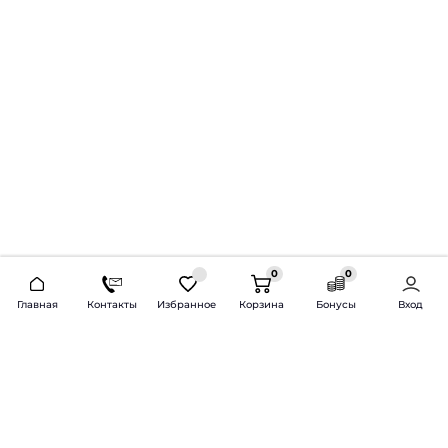
0
0
2026 © Продажа и установка автозвука.
Главная
Контакты
Избранное
Корзина
Бонусы
Вход
Доставка по всей России и СНГ
Bass-Line.ru
5 из 5