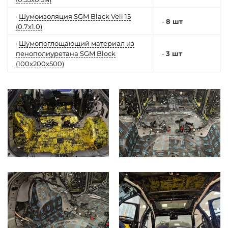
·
Шумоизоляция SGM Black Vell 15
-
8 шт
(0.7x1.0)
·
Шумопоглощающий материал из
пенополиуретана SGM Block
-
3 шт
(100x200x500)