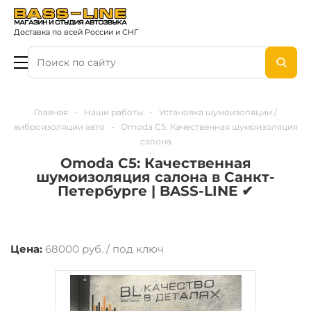
Доставка по всей России и СНГ
Главная
-
Наши работы
-
Установка шумоизоляции /
виброизоляции авто
-
Omoda C5: Качественная шумоизоляция
салона
Omoda C5: Качественная
шумоизоляция салона в Санкт-
Петербурге | BASS-LINE ✔
Цена:
68000 руб. / под ключ