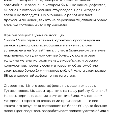
автомобиль с салона на котором бы мы не нашли дефектов,
многие из которых большинству владельцев никогда на
глаза и не попадутся. По окончанию работ чек лист
проходим по новой, так что не переживайте, отдадим ровно
в том же состоянии что и принимали.
Шумоизоляция: Нужна ли вообще? .
Омода С5 это один из самых бюджетных кроссоверов на
рынке, в двух словах все обшивки и панели салона
установлены на “голый” металл , что в бюджетном сегменте
нормально, но в данном случае большую роль играет
толщина метала, которая меньше корейских и русских
конкурентов, поэтому если мы говорим об автомобиле
стоимостью более 2х миллионов рублей, услуга стоимостью
68 т.р и конечный эффект точно того стоят.
Стереотипы: Много веса, эффекта нет, еще и ржавеет.
Тут все просто. Мы даем гарантию на нашу работу. Сколько?
На весь период владения вами автомобиля. Мы наносим
материалы строго по технологии производителя, и вес
конечного результата составляет не более 60кг, что больше
плюс. Производитель разрабатывает подвеску автомобиля с