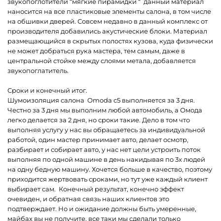
звукопоглотители “мягкие пирамидки “ данный материал
наносится на все пластиковые элементы салона, в том числе
на обшивки дверей. Совсем недавно в данный комплекс от
производителя добавились акустические блоки. Материал
размещающийся в скрытых полостях кузова, куда физически
не может добраться рука мастера, тем самым, даже в
центральной стойке между слоями метала, добавляется
звукопоглатитель.
Сроки и конечный итог.
Шумоизоляция салона Omoda c5 выполняется за 3 дня.
Честно за 3 дня мы выполним любой автомобиль, а Омода
легко делается за 2 дня, но сроки такие. Дело в том что
выполняя услугу у нас вы обращаетесь за индивидуальной
работой, один мастер принимает авто, делает осмотр,
разбирает и собирает авто, у нас нет цели устроить поток
выполняя по одной машине в день накидывая по 3х людей
на одну бедную машину. Хочется больше в качество, поэтому
приходится жертвовать сроками, но тут уже каждый клиент
выбирает сам. Конечный результат, конечно эффект
очевиден, и обратная связь наших клиентов это
подтверждает. Но и ожидание должны быть умеренные,
майбах вы не получите, все таки мы сделали только