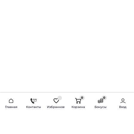
0
0
2026 © Продажа и установка автозвука.
Главная
Контакты
Избранное
Корзина
Бонусы
Вход
Доставка по всей России и СНГ
Bass-Line.ru