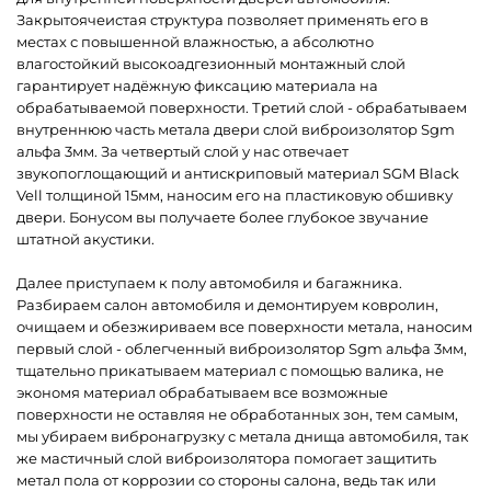
Закрытоячеистая структура позволяет применять его в
местах с повышенной влажностью, а абсолютно
влагостойкий высокоадгезионный монтажный слой
гарантирует надёжную фиксацию материала на
обрабатываемой поверхности. Третий слой - обрабатываем
внутреннюю часть метала двери слой виброизолятор Sgm
альфа 3мм. За четвертый слой у нас отвечает
звукопоглощающий и антискриповый материал SGM Black
Vell толщиной 15мм, наносим его на пластиковую обшивку
двери. Бонусом вы получаете более глубокое звучание
штатной акустики.
Далее приступаем к полу автомобиля и багажника.
Разбираем салон автомобиля и демонтируем ковролин,
очищаем и обезжириваем все поверхности метала, наносим
первый слой - облегченный виброизолятор Sgm альфа 3мм,
тщательно прикатываем материал с помощью валика, не
экономя материал обрабатываем все возможные
поверхности не оставляя не обработанных зон, тем самым,
мы убираем вибронагрузку с метала днища автомобиля, так
же мастичный слой виброизолятора помогает защитить
метал пола от коррозии со стороны салона, ведь так или