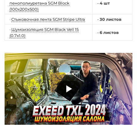
пенополиуретана SGM Block
-
4 шт
(100x200x500)
·
Стыковочная лента SGM Stripe Ultra
-
30 листов
·
Шумоизоляция SGM Black Vell 15
-
6 листов
(0.7x1.0)