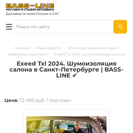
Доставка по всей России и СНГ
Главная
-
Наши работы
-
Установка шумоизоляции /
виброизоляции авто
-
Exeed Txl 2024. Шумоизоляция салона
Exeed Txl 2024. Шумоизоляция
салона в Санкт-Петербурге | BASS-
LINE ✔
Цена:
72 000 руб. / под ключ