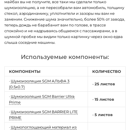
майбах вы не получите, все таки мы сделали только
шумоизоляцию, а не пересобрали вам автомобиль, толщину
стекол, аэродинамику, уплотнители и зазоры мы вам не
заменим. Снижение шума значительно, более 50% от завода,
теперь дождь не барабанит вам по голове, в трассе
спокойно и не надрываясь общаемся с пассажирами, а в
шумной пробке мы видим только картинку через окно едва
слыша соседние машины.
Используемые компоненты:
КОМПОНЕНТЫ
КОЛИЧЕСТВО
·
Шумоизоляция SGM АЛЬФА 3
-
25 листов
(0.5x0.7)
·
Шумоизоляция SGM Barrier Ultra
-
15 листов
Prime
·
Шумоизоляция SGM BARRIER LITE
-
5 листов
PRIME
·
Шумопоглощающий материал из