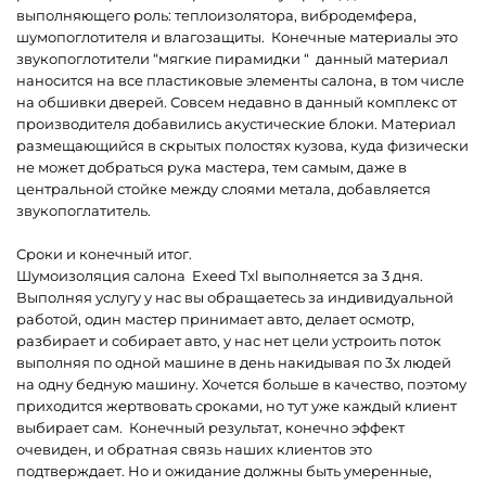
выполняющего роль: теплоизолятора, вибродемфера,
шумопоглотителя и влагозащиты. Конечные материалы это
звукопоглотители “мягкие пирамидки “ данный материал
наносится на все пластиковые элементы салона, в том числе
на обшивки дверей. Совсем недавно в данный комплекс от
производителя добавились акустические блоки. Материал
размещающийся в скрытых полостях кузова, куда физически
не может добраться рука мастера, тем самым, даже в
центральной стойке между слоями метала, добавляется
звукопоглатитель.
Сроки и конечный итог.
Шумоизоляция салона Exeed Txl выполняется за 3 дня.
Выполняя услугу у нас вы обращаетесь за индивидуальной
работой, один мастер принимает авто, делает осмотр,
разбирает и собирает авто, у нас нет цели устроить поток
выполняя по одной машине в день накидывая по 3х людей
на одну бедную машину. Хочется больше в качество, поэтому
приходится жертвовать сроками, но тут уже каждый клиент
выбирает сам. Конечный результат, конечно эффект
очевиден, и обратная связь наших клиентов это
подтверждает. Но и ожидание должны быть умеренные,