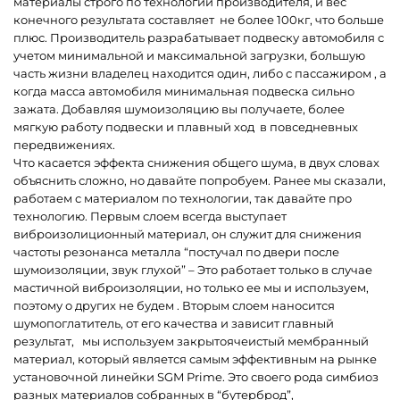
материалы строго по технологии производителя, и вес
конечного результата составляет не более 100кг, что больше
плюс. Производитель разрабатывает подвеску автомобиля с
учетом минимальной и максимальной загрузки, большую
часть жизни владелец находится один, либо с пассажиром , а
когда масса автомобиля минимальная подвеска сильно
зажата. Добавляя шумоизоляцию вы получаете, более
мягкую работу подвески и плавный ход в повседневных
передвижениях.
Что касается эффекта снижения общего шума, в двух словах
объяснить сложно, но давайте попробуем. Ранее мы сказали,
работаем с материалом по технологии, так давайте про
технологию. Первым слоем всегда выступает
виброизолиционный материал, он служит для снижения
частоты резонанса металла “постучал по двери после
шумоизоляции, звук глухой” – Это работает только в случае
мастичной виброизоляции, но только ее мы и используем,
поэтому о других не будем . Вторым слоем наносится
шумопоглатитель, от его качества и зависит главный
результат, мы используем закрытоячеистый мембранный
материал, который является самым эффективным на рынке
установочной линейки SGM Prime. Это своего рода симбиоз
разных материалов собранных в “бутерброд”,