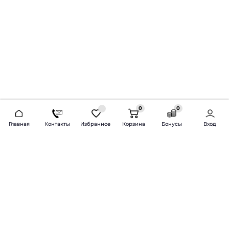
0
0
2026 © Продажа и установка автозвука.
Главная
Контакты
Избранное
Корзина
Бонусы
Вход
Доставка по всей России и СНГ
Bass-Line.ru
5 из 5
Оставить отзыв