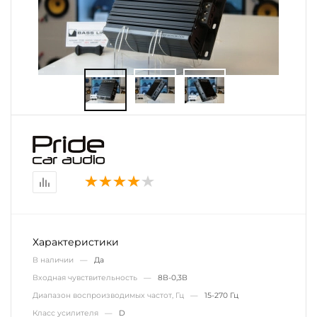
Характеристики
В наличии —
Да
Входная чувствительность —
8В-0,3В
Диапазон воспроизводимых частот, Гц —
15-270 Гц
Класс усилителя —
D